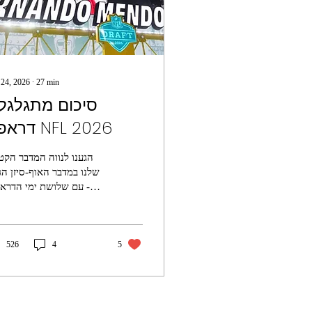
 24, 2026
∙
27
min
סיכום מתגלגל 
דראפט NFL 2026
הגענו לנווה המדבר הקט
שלנו במדבר האוף-סיזן הג
- עם שלושת ימי הדרא
בפוסט הזה, אסקר בצ
מתגלגלת (נתחיל מסיכום ה
הראשון, ונעדכן ככל שנתק
5
4
526
את המהלכים המרכזיים 
כל הקבוצות, אחלק ציונים 
אחת, ואסמן את המהלכ
שהכי אהבתי, ואת 
שפחות, בכל סיבוב. כ