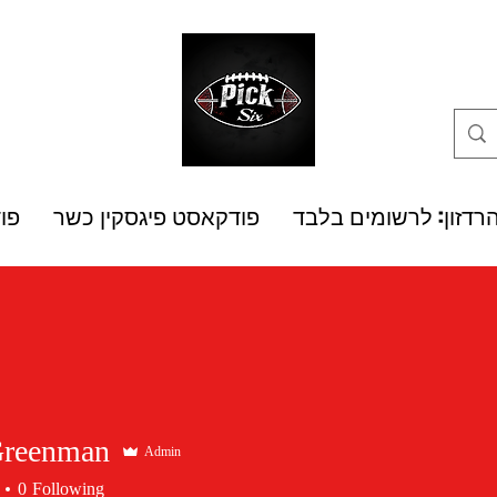
רדזון: לרשומים בלבד
פודקאסט פיגסקין כשר
פו
Greenman
Admin
0
Following