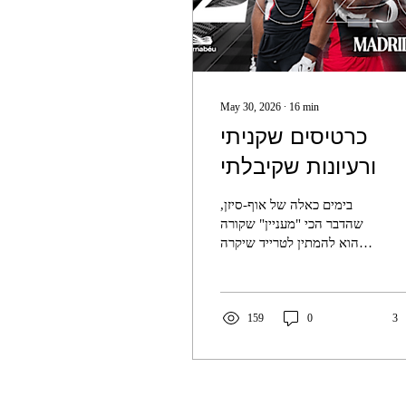
May 30, 2026
∙
16
min
כרטיסים שקניתי
ורעיונות שקיבלתי
בימים כאלה של אוף-סיזן,
שהדבר הכי "מעניין" שקורה
הוא להמתין לטרייד שיקרה
(או לא) ב-1.6, מודה שקצת
מתקשה למצוא השראה
לכתיבה. ומצד שני - עדיין יש
3
0
159
בי את הרצון לכתוב, ובטח
אחרי שבוע שבו רכשתי
כרטיסים ל-2 משחקי NFL
אירופה שיערכו בהמשך
השנה: ג'אגוארס - איגלס