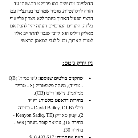
הדולפינס מרגישים כמו פרויקט רב-שנתי עד 
חזרה לרלוונטיות. מזכיר שמדובר בפרנצ'ייז עם 
הרצף הפעיל הארוך ביותר ללא ניצחון פלייאוף 
בליגה. היעדים המרכזיים העונה יהיו להבין אם 
מאליק וויליס הוא קיובי שנכון להתחייב אליו 
לטווח הארוך, וכנ"ל לגבי המאמן הראשי.
ניו יורק ג׳טס:
שחקנים בולטים שנוספו:
 ג'ינו סמית' (QB 
- טרייד), מינקה פיצפטריק (S - טרייד 
ממיאמי), ניישון רייט (CB).
בחירות דראפט בולטות:
 דיוויד 
ביילי (David Bailey, OLB - בחירה 
2), קניון סאדיק (Kenyon Sadiq, TE - 
בחירה 16), עומאר קופר ג'וניור (WR - 
בחירה 30).
קאפ אפקטיבי:
 $10,482,617.