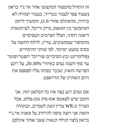
זה התחיל מהמצוד המקצועי אחר איי.ג'יי בראון 
(שעוד צפוי לעבור בטרייד, בעבור תמורה לא 
ברורה, מהאיגלס אחרי 1.6), והמשיך לרומן 
המתמשך בין המאמן, מייק ורייבל, לעיתונאית 
דיאנה רוסיני, ושלל הפרטים העסיסיים 
מהסיפור שממשיכים, עדיין, לדלוף החוצה על 
בסיס כמעט יומיומי. לפי שווקי ההימורים 
(פולימרקט וכו) הסיכויים שורייבל יתפטר/יפוטר 
עד סוף השנה נעים באיזורי 20-30%, על רקע 
הפרשה הזאת, שכבר כפתה עליו לפספס את 
היום האחרון של הדראפט.
אם נשים רגע בצד את כל הבלאגן הזה, אני 
חושב שיש לפאטס אוף-סיזן טוב-פלוס, אבל 
הצורך ב-WR עדיין זועק לשמיים, ובנקודה 
הזאת אני רוצה טיפה להרחיב על סאגת איי.ג'יי 
בראון (לצד הגילוי הנאות שאני אוהד איגלס):