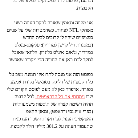
ה-14.5, פרסום לו"ז המשחקים המלא של כל 
הקבוצות.
אני מקווה ומאמין שאזכה לבקר העונה בשני 
משחקי NFL לפחות, כשהמטרות שלי על שניים 
ספציפיים שיהיו לי קרובים לבית החדש 
(במסגרת רילוקיישן למדריד): פלקונס-בנגלס 
במדריד, וג'אגס-איגלס בלונדון. הלוואי שאוכל 
לסקר לכם כאן את החוויה הכי מקרוב שאפשר.
בפוסט הזה אני מנסה לתת איזו תמונת מצב על 
כל הקבוצות של הליגה, בסוג-של נקודת אמצע 
בפגרה. ארפרר כאן לא מעט לפוסט הקודם שלי 
שבו 
ניתחתי את כל הדראפטים.
 לכל קבוצה 
תהיה רשימה קצרה של תוספות משמעותיות 
(בפרי אייג'נסי ודראפט), ומאזן הקאפ 
האפקטיבי הפנוי, לפי תקרת השכר העדכנית, 
שתעמוד העונה על 301.2 מיליון דולר לקבוצה.