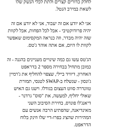
לחלק כדורים קצרים ולתת לכלי הנשק שלו 
לשאת במירב הנטל.
אני לא יודע אם זה יעבוד, אני לא יודע אם זה 
יהיה פרודוקטיבי - אבל לכל הפחות, אבל לקוות 
שזה יהיה מבדר, וזה כנראה המקסימום שאפשר 
לקוות לו היום, אם אתה אוהד ג'טס.
הג'טס עשו גם כמה שינויים מעניינים בהגנה - זה 
כמובן מתחיל בבחירה מספר 2 בדראפט 
האחרון, דיוויד ביילי, שצפוי להחליף את ג'רמיין 
ג'ונסון - שנשלח ב-SWAP לטנסי, תמורת 
טוונדרה סווט העצום בגודלו. וישנו גם האיש 
שאולי יחליף, למעשה, את "סוס" גרדנר - 
דיאנג'לו פונדס, בחירת הסיבוב השני 
מאינדיאנה, שהפתיע הרבה אנשים עם 
המהירות שהציג בפרו-דיי שלו וזינק בלוח 
הדראפט.