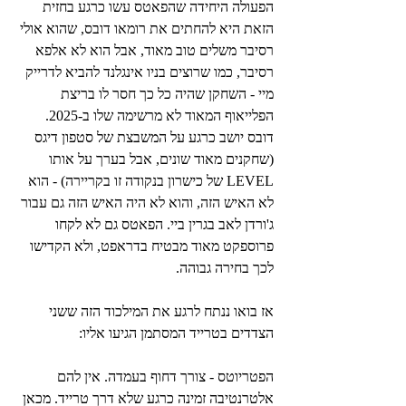
הפעולה היחידה שהפאטס עשו כרגע בחזית 
הזאת היא להחתים את רומאו דובס, שהוא אולי 
רסיבר משלים טוב מאוד, אבל הוא לא אלפא 
רסיבר, כמו שרוצים בניו אינגלנד להביא לדרייק 
מיי - השחקן שהיה כל כך חסר לו בריצת 
הפלייאוף המאוד לא מרשימה שלו ב-2025. 
דובס יושב כרגע על המשבצת של סטפון דיגס 
(שחקנים מאוד שונים, אבל בערך על אותו 
LEVEL של כישרון בנקודה זו בקריירה) - הוא 
לא האיש הזה, והוא לא היה האיש הזה גם עבור 
ג'ורדן לאב בגרין ביי. הפאטס גם לא לקחו 
פרוספקט מאוד מבטיח בדראפט, ולא הקדישו 
לכך בחירה גבוהה.
אז בואו ננתח לרגע את המילכוד הזה ששני 
הצדדים בטרייד המסתמן הגיעו אליו:
הפטריוטס - צורך דחוף בעמדה. אין להם 
אלטרנטיבה זמינה כרגע שלא דרך טרייד. מכאן 