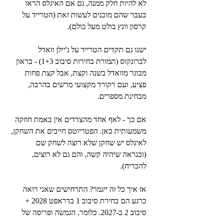
לא להיות חלק ממנה, גם אם האיגלס הראו 
בעבר שהם מוכנים לעשות זאת (הטרייד על 
קרסון וונץ בולט מעל כולם).
ישנו גם תקדים הטרייד על ג'יילן וואדל 
לברונקוס (תמורת בחירות סיבוב 1+3) - בראון 
מבוגר מוואדל בשנה וקצת, אבל 
קצת
 פחות 
פציע, ועם רקורד מקצועי מרשים בהרבה, 
מבחינת מספרים.
אם כך - לאף אחד מהצדדים אין באמת חוזקה 
משמעותית כאן. הפטריוטס חייבים את השחקן, 
לאיגלס יש שחקן שלא רוצה לשחק שם 
(וכנראה שיהיה קשה, והם גם לא רוצים, 
להכריח).
אז איך כל זה ייגמר? התרחישים שאני רואה 
כרגע הם בחירת סיבוב 1 בדראפט 2028 + 
סיבוב 2 ב-2027. כלומר, הגמשה ופריסה של 