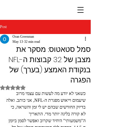
Post
Oran Greenman
May 13
32 min read
סמל סטאטוס: מסקר את
מצבן של 32 קבוצות ה-NFL
בנקודת האמצע (בערך) של
הפגרה
Rated NaN out of 5 stars.
כשאני לא יודע מה לעשות עם עצמי מרוב 
שיעמום וייאוש מפגרת ה-NFL, אני כותב. ואלה 
בדיוק החודשים שבהם יש לי זמן והשראה, כי 
לא קורה בליגה יותר מדי. התאריך 
ה"משמעותי" היחיד שקרוב ואפשר לסמן ביומן 