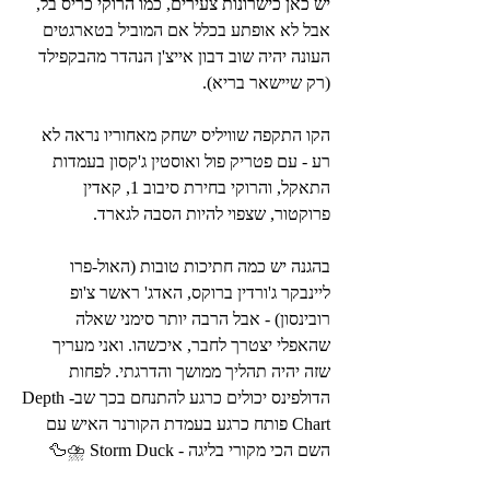
יש כאן כישרונות צעירים, כמו הרוקי כריס בל, 
אבל לא אופתע בכלל אם המוביל בטארגטים 
העונה יהיה שוב דבון אייצ'ן הנהדר מהבקפילד 
(רק שיישאר בריא).
הקו התקפה שוויליס ישחק מאחוריו נראה לא 
רע - עם פטריק פול ואוסטין ג'קסון בעמדות 
התאקל, והרוקי בחירת סיבוב 1, קאדין 
פרוקטור, שצפוי להיות הסבה לגארד.
בהגנה יש כמה חתיכות טובות (האול-פרו 
ליינבקר ג'ורדין ברוקס, האדג' ראשר צ'ופ 
רובינסון) - אבל הרבה יותר סימני שאלה 
שהאפלי יצטרך לחבר, איכשהו. ואני מעריך 
שזה יהיה תהליך ממושך והדרגתי. לפחות 
הדולפינס יכולים כרגע להתנחם בכך שב-Depth 
Chart פותח כרגע בעמדת הקורנר האיש עם 
השם הכי מקורי בליגה - Storm Duck ⛈️🦆