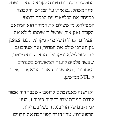
החולשה ההגנתית חירבה לקבוצה הזאת משחק 
אחר משחק, גם איתו על המגרש, והקבוצה 
פספסה את הפלייאוף עם הפסד דרמטי 
לסטילרס. מי ששילם את המחיר הוא המתאם 
הקודם זאק אור, שכשל במשימתו למלא את 
הנעליים הגדולות של מייק מקדונלד. גם המאמן 
ג'ון הארבו שילם את המחיר, ואת שניהם גם 
יחד צפוי למלא "מקדונלד הבא" - ג'סי מינטר, 
שעשה פלאים להגנת הצ'ארג'רס בשנתיים 
האחרונות, מאז שג'ים הארבו הביא אותו איתו 
ל-NFL ממישיגן.
ואז ישנה סאגת מקס קרוסבי - שכבר היה אמור 
לנחות תמורת שתי בחירות סיבוב 1, הגיע 
למתקנים של הרייבנס, ו"כשל בבדיקות 
הרפואיות". טריי הנדריקסון חצה את הקווים 
והגיע במקומו מהבנגלס, ובדראפט הבחירה 
שלא הלכה על קרוסבי נוצלה לחיזוק החלק 
הפנימי של קו ההתקפה, עם ווגה יואנה העצום 