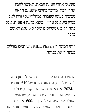
מינימלי אחרי העונה הבאה, ואפשר להבין - 
אחרי הכול, מדובר בקיובי שאומנם הראה 
ניצוצות בעונה שעברה כמחליף של ג'ורדן לאב 
בגרין ביי, אבל עדיין - נמצא בליגה 4 עונות, אבל 
פתח רק ב-6 משחקים ומסר ל-6 טאצ'דאונים 
בלבד.
וזוהי תמונת ה-SKILL Players שיתמכו בוויליס 
בעונה הזאת כפותח:
הרסיבר עם הרקורד הכי "מרשים" כאן הוא 
ג'יילן טולברט, עם עונת שיא של 610 יארדים 
ב-2024. אם אתם ממש מתעקשים, יכולים 
להעניק את התואר לטוטו אטוול, שבעצמו 
מעולם לא הגיע אפילו לרף ה-600 יארדים 
בעונה בהתקפה העמוסה של הראמס. אז אומנם 