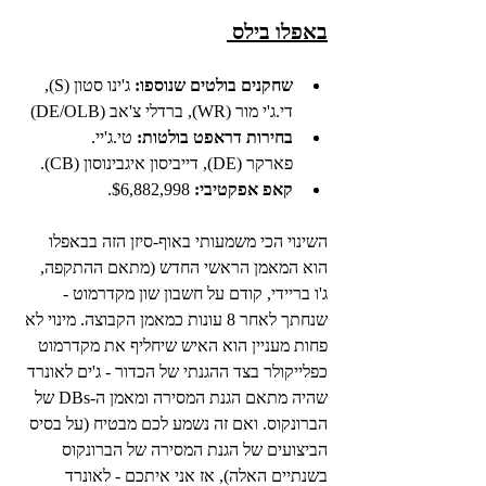
באפלו בילס 
שחקנים בולטים שנוספו:
 ג'ינו סטון (S), 
די.ג'י מור (WR), ברדלי צ'אב (DE/OLB)
בחירות דראפט בולטות:
 טי.ג'יי. 
פארקר (DE), דייביסון איגבינוסון (CB).
קאפ אפקטיבי:
 $6,882,998.
השינוי הכי משמעותי באוף-סיזן הזה בבאפלו 
הוא המאמן הראשי החדש (מתאם ההתקפה, 
ג'ו בריידי, קודם על חשבון שון מקדרמוט - 
שנחתך לאחר 8 עונות כמאמן הקבוצה. מינוי לא 
פחות מעניין הוא האיש שיחליף את מקדרמוט 
כפלייקולר בצד ההגנתי של הכדור - ג'ים לאונרד 
שהיה מתאם הגנת המסירה ומאמן ה-DBs של 
הברונקוס. ואם זה נשמע לכם מבטיח (על בסיס 
הביצועים של הגנת המסירה של הברונקוס 
בשנתיים האלה), אז אני איתכם - לאונרד 