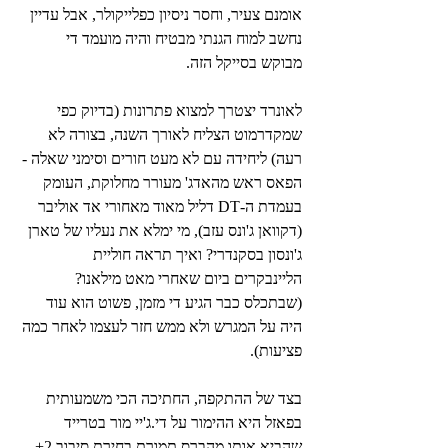
אומנם צעיר, וחסר ניסיון כפלייקולר, אבל עדיין 
נחשב למוח הגנתי מבטיח והיה מועמד די 
מבוקש בסייקל הזה.
לאונרד יצטרך למצוא פתרונות (בדיוק כפי 
שמקדרמוט הצליח לאורך השנה, בצורה לא 
רעה) ליחידה עם לא מעט חורים וסימני שאלה - 
הפאס ראש מהאדג' מעורר מחלוקת, העומק 
בעמדת ה-DT דליל מאוד מאחורי אד אוליבר 
(דקוואן ג'ונס עזב), מי ימלא את נעליו של טארן 
ג'ונסון בסקנדרי? ואיך תראה חוליית 
הליינבקרים ביום שאחרי מאט מילאנו? 
(שבתכלס כבר הגיע די מזמן, פשוט הוא עוד 
היה על המגרש ולא ממש חזר לעצמו לאחר כמה 
פציעות).
בצד של ההתקפה, החתיכה הכי משמעותית 
בפאזל היא ההימור על די.ג'יי מור בטרייד 
שהביא אותו מהברס תמורת בחירת סיבוב 2+. 