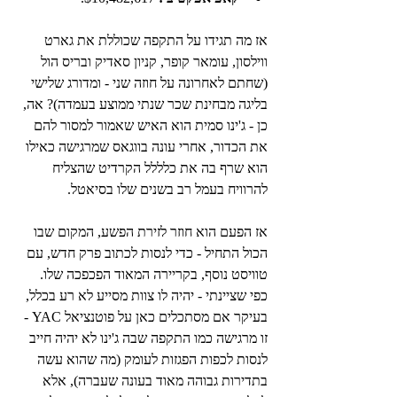
אז מה תגידו על התקפה שכוללת את גארט 
ווילסון, עומאר קופר, קניון סאדיק ובריס הול 
(שחתם לאחרונה על חוזה שני - ומדורג שלישי 
בליגה מבחינת שכר שנתי ממוצע בעמדה)? אה, 
כן - ג'ינו סמית הוא האיש שאמור למסור להם 
את הכדור, אחרי עונה בווגאס שמרגישה כאילו 
הוא שרף בה את כלללל הקרדיט שהצליח 
להרוויח בעמל רב בשנים שלו בסיאטל.
אז הפעם הוא חוזר לזירת הפשע, המקום שבו 
הכול התחיל - כדי לנסות לכתוב פרק חדש, עם 
טוויסט נוסף, בקריירה המאוד הפכפכה שלו. 
כפי שציינתי - יהיה לו צוות מסייע לא רע בכלל, 
בעיקר אם מסתכלים כאן על פוטנציאל YAC - 
זו מרגישה כמו התקפה שבה ג'ינו לא יהיה חייב 
לנסות לכפות הפגזות לעומק (מה שהוא עשה 
בתדירות גבוהה מאוד בעונה שעברה), אלא 