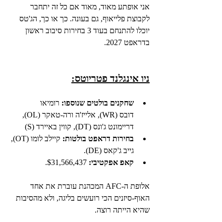
אני אופתע מאוד, מאוד אם כל זה יתחבר 
לקבוצת פלייאוף, גם בעונה. כך או כך, הג'טס 
יוכלו להתנחם בעוד 3 בחירות סיבוב ראשון 
בדראפט 2027.
ניו אינגלנד פטריוטס:
שחקנים בולטים שנוספו:
 רומיאו 
דובס (WR), אלייז'ה ורה-טאקר (OL), 
דריימונט ג'ונס (DT), קווין באיירד (S)
בחירות דראפט בולטות:
 קיילב לומו (OT), 
גייב ג'קאס (DE).
קאפ אפקטיבי:
 $31,566,437.
אלופת ה-AFC המכהנת עוברת את אחד 
האוף-סיזנים הכי רועשים בליגה, ולא מהסיבות 
שהיא הייתה רוצה.