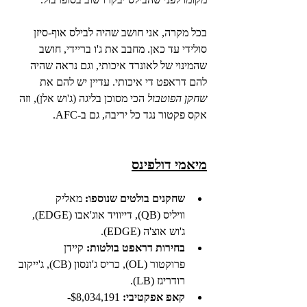
בכל מקרה, אני חושב שהיה לבילס אוף-סיזן 
סולידי עד כאן. מחבב את ג'ו בריידי, חושב 
שהמינוי של לאונרד איכותי, וגם נראה שהיה 
להם דראפט די איכותי. עדיין יש להם את 
שחקן הפוטבול
 הכי מסוכן בליגה (ג'וש אלן), וזה 
אקס פקטור נגד כל יריבה, גם ב-AFC. 
מיאמי דולפינס
שחקנים בולטים שנוספו:
 מאליק 
וויליס (QB), דייוויד אוג'אבו (EDGE), 
ג'וש אוצ'ה (EDGE).
בחירות דראפט בולטות:
 קיידן 
פרוקטור (OL), כריס ג'ונסון (CB), ג'ייקוב 
רודריגז (LB).
קאפ אפקטיבי:
 $8,034,191-