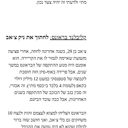
מת״ ולדעתי זה יהיה צעד נכון.
קליבלנד בראונס:
לחתוך את ניק צ׳אב
צ׳אב בן 29, בשנה אחרונה לחוזה, אחרי פציעה 
מזעזעת שאיימה לגמור לו את הקריירה. הוא 
אומנם היה מנוע ההתקפה של הבראונס במשך 
שנים, אבל פרידה באוף-סיזן הזה חוסכת 
לקבוצה של סטפנסקי כמעט 12 מיליון דולר 
בקאפ (לעומת 4 בלבד ב״כסף מת״). זה אכזרי, 
זה סכין בגב של הכוכב של ההתקפה בשנים 
האחרונות, אבל ככה עובד הביזנס.
הבראונס הצליחו למצוא לעצמם זהות ולנצח 10 
משחקים גם בלי צ׳אב, ואני חושב שזה ברור 
לכולם שהוא לא היה עושה את ההבדל 