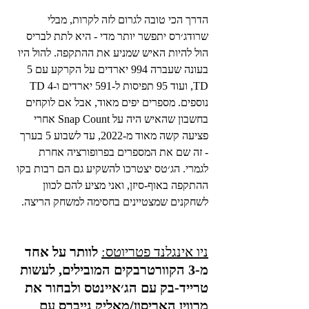
הדרך הכי טובה לגרום לזה לקרות, מבלי 
שרודג׳רס יתפשר יותר מדי - היא לתת לבריס 
הול להיות האיש שמניע את ההתקפה. להול היו 
בעונה שעברה 994 יארדים על הקרקע עם 5 
TD, ועוד 95 תפיסות ל-591 יארדים ו-4 TD 
נוספים. מספרים יפים מאוד, אבל אם לוקחים 
בחשבון שהאיש היה על Snap Count אחרי 
פציעה קשה מאוד מ-2022, עד לשבוע 5 בערך 
- זה שם את המספרים בפרופורציה אחרת 
לגמרי. הג׳טס יצטרכו להשקיע גם הם רבות בקו 
ההתקפה באוף-סיזן, ואני מציע להם לכוון 
לשחקנים שמצטיינים בחסימה למשחק הריצה. 
ניו אינגלנד פטריוטס:
לוותר על אחד 
מ-3 הקוורטרבקים המובילים, לעשות 
טרייד-בק עם הג׳איינטס ולבחור את 
מרווין האריסון/מאליק נייברס עם 