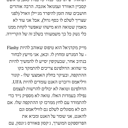
קסביין האוורד ועמנואל אוגבה. הרבה אוהדים 
חושבים שזה הזמן להיפרד מג׳יילן וואדל (לפני 
שצריך לשלם לו כסף גדול), אבל אני עוד לא 
מאמין שטואה הוא מישהו שאפשר לקחת ממנו 
כלי נשק כל כך משמעותי בשלב זה של הקריירה.
מייק מקדניאל הוא טיפוס שאוהב להיות Flashy 
- על המגרש ומחוץ לו. וכאן, אני מייעץ לבחור 
בנתיב אחר, שבעקיפין יסייע לו להמשיך להיות 
מי שהוא: הדולפינס צריכים להתמקד בקו 
ההתקפה, ובעיקר בחלק האמצעי שלו - קונור 
וויליאמס ורוברט האנט עומדים להיות UFA. 
הדולפינס וטואה לא יכולים להרשות לעצמם 
נפילה בעמדות האלו. טואה לא מספיק נייד כדי 
להתמודד עם לחץ ממרכז קו ההתקפה שלו. אם 
הם לא מסוגלים לשלם גם לוויליאמס וגם 
להאנט, אני שומר על האנט ומביא את 
הפרוספקט המוערך, ג׳קסון פאוורס ג׳ונסון, עם 