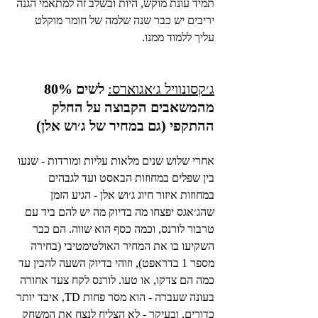
תמיד עונת מוקש, היות ובשלב זה למתאמי הגנה 
יריבים יש כבר שנה שלמה של חומר מוקלט 
עליך ללמוד ממנו. 
ג׳קסונוויל ג׳אגוארס:
לשים 80% 
מהמשאבים הקבוצה על החלק 
ההתקפי (גם במחיר של ג׳וש אלן)
אחרי שלוש שנים מלאות עליות ומורדות - שנעו 
בין שפלים במחוזות הבאסט ועד לגבהים 
במחוזות איזור חיוג ג׳וש אלן - הגיע הזמן 
שהג׳אגס יפצחו מה בדיוק מה יש להם ביד עם 
טרבור לורנס, וכמה כסף הוא שווה. הם כבר 
השקיעו בו את המחיר האולטימטיבי (בחירה 
מספר 1 בדראפט), וזוהי בדיוק השעה להבין עד 
כמה הם צדקו, או טעו. לורנס לקח צעד אחורה 
בעונה שעברה - הוא מסר פחות TD, איבד יותר 
כדורים, ובעיקר - לא הצליח לנצח את המשחק 