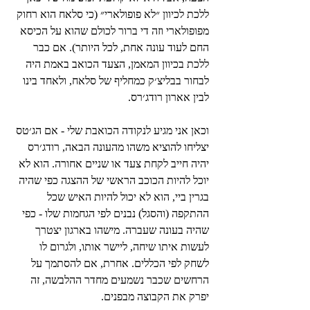
ללכת לכיוון ״לא פופולארי״ (כי סלאח הוא רחוק 
מפופולארי וזה די ברור לכולם שהוא על הכיסא 
החם לעוד עונה אחת, לכל היותר). אם כבר 
ללכת בכיוון המאמן, הצעד הכואב באמת היה 
לבחור בבליצ׳ק כמחליף של סלאח, ולאחד בינו 
לבין אארון רודג׳רס. 
וכאן אני מגיע לנקודה הכואבת שלי - אם הג׳טס 
יצליחו להוציא משהו מהעונה הבאה, רודג׳רס 
יהיה חייב לקחת צעד או שניים אחורה. הוא לא 
יוכל להיות הכוכב הראשי של ההצגה כפי שהיה 
בגרין ביי, הוא לא יכול להיות האיש שכל 
ההתקפה (והסגל) נבנים לפי הגחמות שלו - כפי 
שהיה בעונה שעברה. מישהו בארגון יצטרך 
לעשות איתו שיחה, ליישר אותו, ולגרום לו 
לשחק לפי הכללים. אחרת, אם להסתמך על 
הרחשים שכבר נשמעים מחדר ההלבשה, זה 
יפרק את הקבוצה מבפנים.