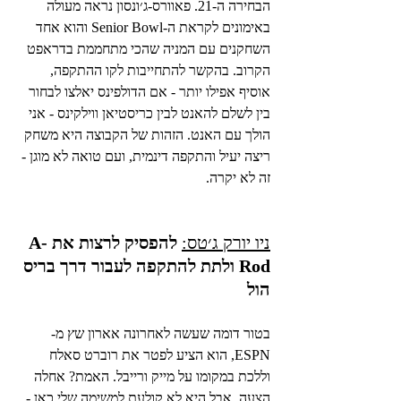
הבחירה ה-21. פאוורס-ג׳ונסון נראה מעולה 
באימונים לקראת ה-Senior Bowl והוא אחד 
השחקנים עם המניה שהכי מתחממת בדראפט 
הקרוב. בהקשר להתחייבות לקו ההתקפה, 
אוסיף אפילו יותר - אם הדולפינס יאלצו לבחור 
בין לשלם להאנט לבין כריסטיאן ווילקינס - אני 
הולך עם האנט. הזהות של הקבוצה היא משחק 
ריצה יעיל והתקפה דינמית, ועם טואה לא מוגן - 
זה לא יקרה.
ניו יורק ג׳טס:
להפסיק לרצות את A-
Rod ולתת להתקפה לעבור דרך בריס 
הול
בטור דומה שעשה לאחרונה אארון שץ מ-
ESPN, הוא הציע לפטר את רוברט סאלח 
וללכת במקומו על מייק ורייבל. האמת? אחלה 
הצעה, אבל היא לא קולעת למשימה שלי כאן - 