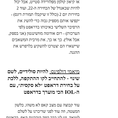
או קיאון קולמן מפלורידה סטייט, אבל יכול 
להיות שבאנדל של הבחירה ה-22, ועוד 2 
בחירות יום 2 (כולל זו שיקבלו תמורת דיגס) - 
יקפיצו אותם מספיק גבוה כדי להשיג את 
הרסיבר השלישי באיכותו בדראפט (לפי 
הערכות) - רום אודונזה מוושינגטון (אני בספק, 
אבל אולי). כך או כך, את מרבית המשאבים 
שיישארו הם יצטרכו להשקיע בלרפרש את 
ההגנה.
מיאמי דולפינס:
להיות סולידיים, לשם 
שינוי - להתחייב לקו ההתקפה, ללכת 
על בחירת דראפט ״לא סקסית״, עם 
ה-IOL הכי מוערך בדראפט
עוד קבוצה עם מצב קאפ לא משהו, בלשון 
המעטה, וזה עוד לפני שדיברנו על לשלם 
לטואה. יש לנו כבר כמה קורבנות קאפ, בראשם 