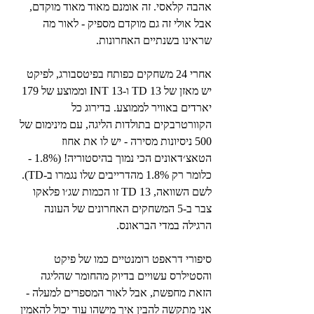
אהבה קלאסי. זה אומנם מאוד מאוד מוקדם, 
אבל אולי זה גם מוקדם מספיק - לאור מה 
שראינו בשנתיים האחרונות.
אחרי 24 משחקים כפותח בפיטסבורג, לפיקט 
יש מאזן של 13 TD ו-13 INT וממוצע של 179 
יארדים באוויר לממוצע. בדירוג כל 
הקוורטרבקים בתולדות הליגה, עם מינימום של 
500 ניסיונות מסירה - יש לו את אחוז 
הטאצ׳דאונים הכי נמוך בהיסטוריה! (1.8% - 
כלומר רק 1.8% מהדרייבים שלו נגמרו ב-TD). 
לשם השוואה, 13 TD זו הכמות שג׳ו פלאקו 
צבר ב-5 המשחקים האחרונים של העונה 
הרגילה במדי הבראונס.
סיפורי דראפט רומנטיים כמו של פיקט 
והסטילרס עשויים בדיוק מהחומר שהליגה 
הזאת מחפשת, אבל לאור המספרים למעלה - 
אני מתקשה להבין איך מישהו עוד יכול להאמין 