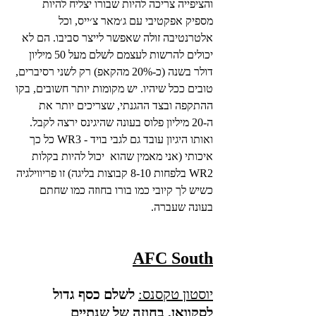
והציפייה צריכה להיות שבורו יצליח להיות 
מספיק אפקטיבי עם ג׳מאר צ׳ייס, וכל 
אלטרנטיבה זולה שאפשר לייצר סביבו. הם לא 
יכולים להרשות לעצמם לשלם מעל 50 מיליון 
דולר בשנה (כ-20% מהקאפ) רק לשני רסיברים, 
טובים ככל שיהיו. יש מקומות יותר חשובים, בקו 
ההתקפה ובצד ההגנתי, שצריכים יותר את 
ה-20 מיליון פלוס בעונה שהיגינס ירצה לקבל. 
ואותו היגיון עובד גם לגבי בויד - WR3 כל כך 
איכותי (אני מאמין שהוא  יכול להיות בקלות 
WR2 בלפחות 8-10 קבוצות בליגה) זו פריווילגיה 
כשיש לך קיובי כמו בורו בחוזה כמו שחתם 
בעונה שעברה.
AFC South
יוסטון טקסנס:
לשלם כסף גדול 
לסקוואן, בחוזה של שנתיים