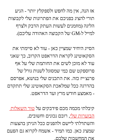
אז הנה, אין מה לחפש ולספקלץ יותר - הגיע 
תורי להציג בפניכם את הפתרונות שלי לקבוצות 
הליגה (מוזמנים לעשות העתק הדבק ולצרף 
למייל ל-GM של הקבוצה האהודה עליכם). 
הסייג היחיד שמציין כאן - עוד לא סיימתי את 
הסקאוטינג לקראת הדראפט הקרוב, כך שאני 
עוד לא מוכן לשים את החותמת שלי על אף 
פרוספקט שם כמי שמסוגל לשנות גורל של 
פרנצ׳ייז כזה. את התכנים שלי בנושא, אפרסם 
בהדרגה ככל שמלאכת הסקאוטינג שלי תתקדם 
- מאמצע חודש מרץ ועד הדראפט.
קיבלתי מכמה מכם פידבקים על 
טור השאלות 
הבוערות שלי
, רובם נכונים וחשובים, 
והשתדלתי ליישם ולהפנים ככל הניתן בהצעות 
שמציג כאן. כמו תמיד - אשמח לקרוא גם הפעם 
את המחשבות שלכם.