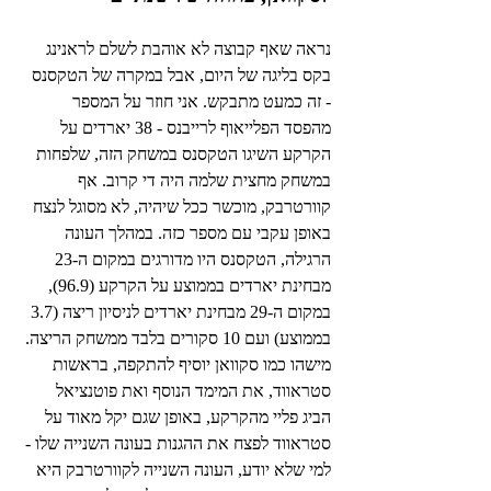
נראה שאף קבוצה לא אוהבת לשלם לראנינג 
בקס בליגה של היום, אבל במקרה של הטקסנס 
- זה כמעט מתבקש. אני חוזר על המספר 
מהפסד הפלייאוף לרייבנס - 38 יארדים על 
הקרקע השיגו הטקסנס במשחק הזה, שלפחות 
במשחק מחצית שלמה היה די קרוב. אף 
קוורטרבק, מוכשר ככל שיהיה, לא מסוגל לנצח 
באופן עקבי עם מספר כזה. במהלך העונה 
הרגילה, הטקסנס היו מדורגים במקום ה-23 
מבחינת יארדים בממוצע על הקרקע (96.9), 
במקום ה-29 מבחינת יארדים לניסיון ריצה (3.7 
בממוצע) ועם 10 סקורים בלבד ממשחק הריצה. 
מישהו כמו סקוואן יוסיף להתקפה, בראשות 
סטראווד, את המימד הנוסף ואת פוטנציאל 
הביג פליי מהקרקע, באופן שגם יקל מאוד על 
סטראווד לפצח את ההגנות בעונה השנייה שלו - 
למי שלא יודע, העונה השנייה לקוורטרבק היא 