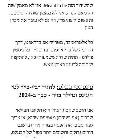
שהשידור הזה Meant to be. אני לא מאמין שזה 
רק מאט קנדה, אני לא מאמין שזה רק סיסטם. 
זה פשוט קיצוני מדי, וזה גם לא עובר את מבחן 
העין.
כל אלטרנטיבה, מטרייד-אפ בדראפט, דרך 
החתמה של פרי אייג׳נט ועד טרייד על ג׳סטין 
פילדס - תהיה שדרוג משמעותי כאן, להתקפה 
שזקוקה לרענון באופן נואש.
סינסינטי בנגלס:
להגיד ״ביי-ביי״ לטי 
היגינס וטיילר בויד - כבר ב-2024
אני חושב שאם ג׳ו בורו הוא הקיובי העילאי 
שרבים (אני ביניהם) מאמינים שהוא, אז צריך 
לפזר סביבו את הכסף בצורה אחרת. ישנם 
חורים גדולים וחשובים יותר בסגל של הבנגלס, 