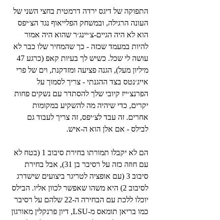
התפוקה של דיגס ירדה דרמטית בחצי השני של 
העונה הרגילה, ובמשחק הפלייאוף נגד הצ׳יפס 
הוא לא היה הגיים-צ׳יינג׳ר שהוא היה אמור 
להיות במעמד שכזה - כך שהמחיר שלו כבר לא 
עושה לי שכל. כשיש לך בעיות קאפ (כרגע 47 
מיליון מעל), הגנה פציעה ומזדקנת, וים של פרי 
אייג׳נטס בצד ההגנתי - צריך לסמוך על 
הפרנצ׳ייז קיובי שלך להסתדר עם נשקים פחות 
יקרים, כדי שיהיה מה להשקיע במקומות 
אחרים. זה עבד לצ׳יפס, זה צריך לעבוד גם 
לבילס - אם אלן הוא ה-איש.
הם לא יקבלו תמורתו בחירת סיבוב 1 (בטח לא 
עם חוזה כזה על רסיבר בן 31), אבל בחירת 
סיבוב 3 (עם אופציה לטריגר ביצועים שישדרג 
לסיבוב 2) היא משהו שאפשר לכוון אליו. הבילס 
יוכלו ללכת עם הבחירה ה-22 שלהם על רסיבר 
כמו בריאן תומאס מ-LSU, דיון פרנקלין מאורגון 