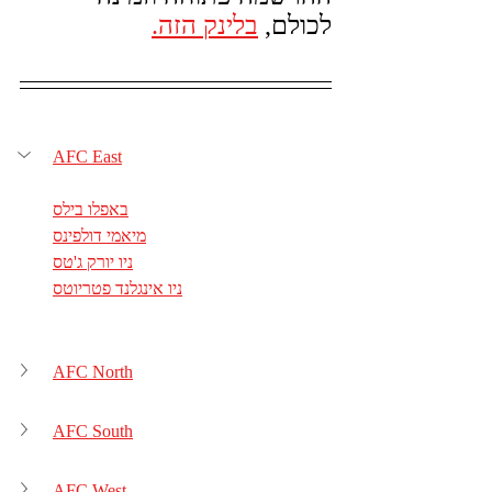
לכולם, 
בלינק הזה.
AFC East
באפלו בילס
מיאמי דולפינס
ניו יורק ג'טס
ניו אינגלנד פטריוטס
AFC North
AFC South
AFC West