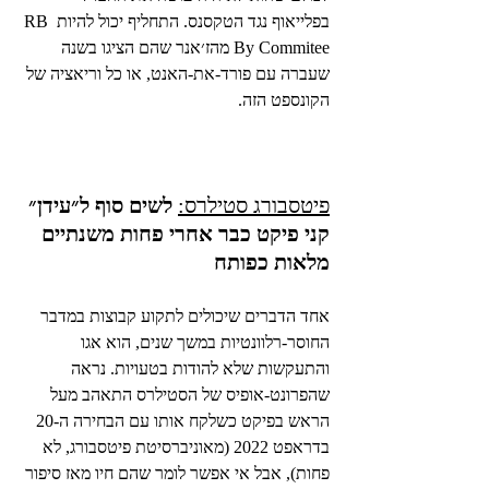
בפלייאוף נגד הטקסנס. התחליף יכול להיות RB 
By Commitee מהז׳אנר שהם הציגו בשנה 
שעברה עם פורד-את-האנט, או כל וריאציה של 
הקונספט הזה.
פיטסבורג סטילרס:
לשים סוף ל״עידן״ 
קני פיקט כבר אחרי פחות משנתיים 
מלאות כפותח
אחד הדברים שיכולים לתקוע קבוצות במדבר 
החוסר-רלוונטיות במשך שנים, הוא אגו 
והתעקשות שלא להודות בטעויות. נראה 
שהפרונט-אופיס של הסטילרס התאהב מעל 
הראש בפיקט כשלקח אותו עם הבחירה ה-20 
בדראפט 2022 (מאוניברסיטת פיטסבורג, לא 
פחות), אבל אי אפשר לומר שהם חיו מאז סיפור 