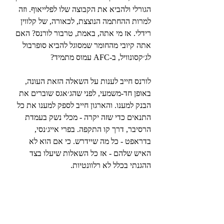
הגורלי ולהביא את הקבוצה שלו לפלייאוף. וזה 
למרות ההחתמה הנוצצת, לכאורה, של קלווין 
רידלי. אז מי אתה, באמת, טרבור לורנס? האם 
אתה קיובי מהחומר שמסוגל להביא סופרבול 
לג׳קסונוויל, ב-AFC עמוס מתמיד?
לורנס חייב לענות על השאלה הזאת העונה, 
באופן חד-משמעי, לפני שהג׳אגס שוברים את 
הבנק למענו. והארגון חייב לספק למענו את כל 
התנאים כדי שזה יקרה - מכלי נשק בעמדת 
הרסיבר, דרך קו התקפה. בפרי אייג׳נסי, 
בדראפט - כל מה שיידרש. כי אם הוא לא 
האיש שלהם - אז כל השאלות שיעלו בצד 
ההגנתי בכלל לא רלוונטיות.
אינדיאנפוליס קולטס:
לשלם למייקל 
פיטמן 25 מיליון דולר לעונה (ואולי 