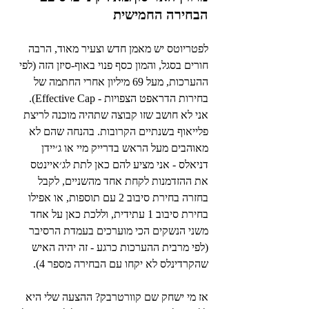
הבחירה החמישית
לפטריוטס יש מאמן חדש וצעיר מאוד, הרבה 
חורים בסגל, והמון כסף פנוי באוף-סיזן הזה (לפי 
ההערכות, מעל 69 מיליון אחרי החתמה של 
בחירות הדראפט הצפויות - Effective Cap). 
אני לא חושב שזו קבוצה שתהיה מוכנה לריצת 
פלייאוף בשנתיים הקרובות. בהנחה שהם לא 
מאוהבים מעל הראש בדרייק מיי או ג׳יידן 
דניאלס - אני מציע להם כאן לתת לג׳איינטס 
את ההזדמנות לקחת אחד מהשניים, לקבל 
בחזרה בחירת סיבוב 2 עם תוספות, או אפילו 
בחירת סיבוב 1 עתידית, וללכת כאן על אחד 
משני הנשקים הכי מוערכים בעמדת הרסיבר 
(לפי מרבית ההערכות כרגע - זה יהיה האיש 
שהקרדינלס לא יקחו עם הבחירה מספר 4). 
אז מי ישחק שם קוורטרבק? ההצעה שלי היא 