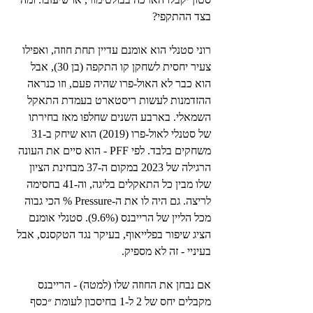
בצד ההתקפי?
רוני סטנלי הוא אומנם עדיין תחת חוזה, ואפילו 
צעיר יחסית לשחקן קו התקפה (בן 30), אבל 
הוא כבר לא האול-פרו שהיה פעם, וזו כנראה 
ההזדמנות לעשות ריסטארט בעמדת התאקל 
השמאלי. בארבע השנים שחלפו מאז בחירתו 
של סטנלי לאול-פרו (2019) הוא שיחק ב-31 
משחקים בלבד. לפי PFF - הוא סיים את העונה 
הרגילה של 2023 במקום ה-37 מבחינת הציון 
שלו מבין כל התאקלים בליגה, וה-41 בחסימה 
לריצה. גם היה לו את ה-Pressure % הכי גבוה 
מכל הליין של הרייבנס (9.6%). סטנלי אומנם 
הציג שיפור בפלייאוף, בעיקר נגד הטקסנס, אבל 
בעיניי - זה לא מספיק.
אם נבחן את החוזה שלו (למטה) - הרייבנס 
מקבלים יחס של 2 ל-1 בחיסכון לעומת ״כסף 