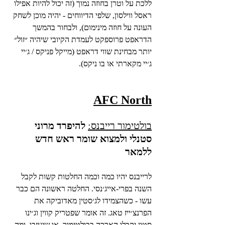
ללכת על וטרן בחוזה נמוך (זה יכול להיות אפילו 
ראסל ווילסון, שלפי הדיווחים - יהיה מוכן לשחק 
העונה על חוזה מינימום), ולבחור בהמשך 
הדראפט פרוספקט לעמדת הקיובי שיהיה ״זול״ 
יותר מבחינת שווי דראפט (מייקל פניקס / ג׳יי 
ג׳יי מקארתי או בו ניקס).
AFC North
בולטימור רייבנס:
להיפרד מרוני 
סטנלי ולמצוא שומר ראש חדש 
ללמאר
לרייבנס יהיו כמה וכמה החלטות קשות לקבל 
השנה בפרי-אייג׳נסי. החלטה ראשונה הם כבר 
עשו - כשהצמידו לג׳סטין מאדוביקה את 
הפרנצ׳ייז טאג. זה אומר שפטריק קווין וג׳ינו 
סטון יקבלו הארכה בבולטימור, או שיעזבו. ומה 