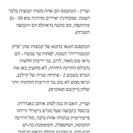
ועדיין - הטקסנס הם אחת משתי קבוצות בלבד 
העונה, שמבחינת יארדים מדורגת טופ 10 - גם 
בהתקפה, וגם בהגנה (האיגלס הם הקבוצה 
השנייה).
הטקסנס חטאו בחטא של קבוצות שהן "פייק 
קונטנדריות" העונה, לפחות עד עכשיו - הם 
נראו טוב מאוד, לרוב, נגד יריבות חלשות 
(הבילס החריגה היחידה, לא מחשיב כאן את 
הברס בשבוע 2 - פתיחה שנייה של קיילב), 
ונראו ממש לא טוב נגד היריבות החזקות יותר 
שלהן (ויקינגס ופאקרס).
ועדיין, האם זה נכון לסווג אותם כאנדרדוג 
בג'טס? כקבוצה שעל מגרש נייטרלי הייתה 
פייבוריטית בנקודה אחת בלבד, מול היריבה 
החבוטה, המושפלת, והמאומנת כה-רע 
מניו-יורק, זו שהרגע קיבלה בראש מג'קובי 