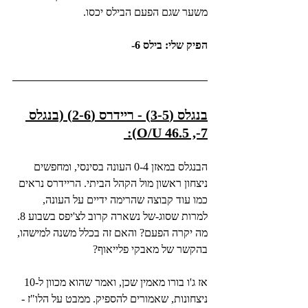
משער שגם הפעם הבילס יכסו.
הפיק שלי: בילס 6-
בנגלס (3-5) - ריידרס (2-6) (בנגלס 
7-, O/U 46.5): 
הבנגלס במאזן 0-4 העונה בסינסי, ומחפשים 
ניצחון ראשון מול הקהל הביתי. הריידרס נראים 
כמו עוד קבוצה שהרימה ידיים על העונה, 
למרות שסוג-של נשארה קרוב לצ'יפס בשבוע 8. 
מה יקרה הפעם? והאם זה בכלל משנה למישהו, 
בהקשר של מאבקי פלייאוף?
אז ג'ו בורו מאמין שכן, ואמר שהוא מכוון ל-10 
ניצחונות, שאמורים להספיק. ממבט על הלו"ז - 