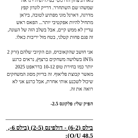
מאז הניצחון הדרמטי בפילדלפיה - נראה 
שמשהו שם השתחרר. דרייק לונדון קפץ 
מדרגה, דארנל מוני מפתיע לטובה, ביז'אן 
מתחיל להיות אפקטיבי יותר... הפאס ראש 
עדיין לא ממש קיים, אבל בשלב הזה של העונה, 
זה פגם פחות קטלני, בטח מול יריבות כאלו.
אני חושב שהקאובויס, וגם הקיובי שלהם (זרק 2 
INTs בשלושה משחקים ברצף), נראים כרגע 
יותר כמו בחירת טופ 10-12 בדראפט 2025 
מאשר קבוצת פליאוף. זה בדיוק מסוג המשחקים 
שיכול לשכנע אותי אחרת, אבל כרגע אני לא 
רואה את זה.
הפיק שלי: פלקונס 2.5-
בילס (6-2) - דולפינס (2-5) (בילס 6-, 
O/U 48.5): 