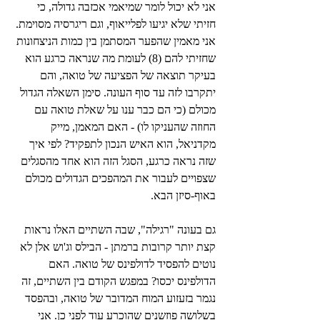
אני לא יכול לומר שמיאמי אכזבה גדולה, כי 
חזיתי שלא יגיעו לפלייאוף, וגם ריגרסיה מסוימת. 
אני מאמין שהפער המסתמן בין כמות הניצחונות 
שחזיתי להם (8) לעומת מה שנראה כרגע הוא 
בעיקר תוצאה של הפציעה של טואה, והם 
יתקרבו לזה עד סוף העונה. סימן השאלה הגדול 
מכולם (כי הם כבר ענו על שאלת טואה עם 
החוזה שהעניקו לו) - האם המאמן, מייק 
מקדניאל, הוא האיש הנכון לתפקיד? לפי איך 
שזה נראה כרגע, הסגל הזה הוא אחד מהסגלים 
שצפויים לעבור את המהפכים הגדולים מכולם 
באוף-סיזן הבא.
גם בעונה "רגילה", שבה השתיים האלו נראות 
קצת יותר קרובות ברמתן - הבילס וג'וש אלן לא 
נוטים להפסיד לדולפינס של טואה. האם 
הדולפינס יכסו? במפגש הקודם בין השתיים, זה 
נגמר בזעזוע המוח המדובר של טואה, ובהפסד 
בשלושה פוזשנים שהוכרע עוד לפני כן. אני 