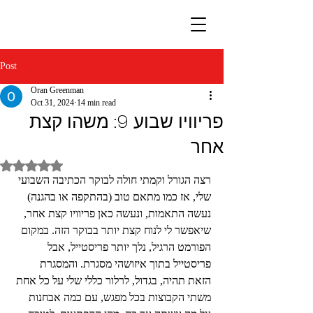
Post
Oran Greenman
Oct 31, 2024
14 min read
פריוויו שבוע 9: משהו קצת
אחר
Rated NaN out of 5 stars.
רצה הגורל וקמתי חולה לבוקר הכתיבה השבועי 
שלי, אז כמו מתאם טוב (בהתקפה או בהגנה) 
נעשה התאמות, ונעשה כאן פריוויו קצת אחר, 
שיאפשר לי לנוח קצת יותר בבוקר הזה. במקום 
הפורמט הרגיל, נלך יותר פריסטייל, אבל 
פריסטייל בתוך איזושהי מסגרת. והמסגרת 
הזאת תהיה, בגדול, לרלור כללי שלי על כל אחת 
משתי הקבוצות בכל מפגש, עם כמה אבחנות 