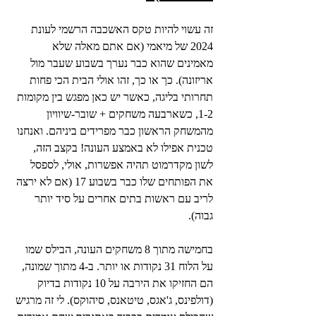
זה עשוי להיות טקס האשכבה הרשמי לעונת 
2024 של מיאמי (אם אתם מאלה שלא 
מאמינים שהוא כבר נערך בשבוע שעבר מול 
אריזונה). כך או כך, זהו אולי הבית הכי פחות 
תחרותי בליגה, כאשר יש כאן מפגש בין מקומות 
1-2, כשארבעה משחקים + שובר-שיוויון 
מהמשחק הראשון כבר מפרידים ביניהם. ואנחנו 
טכנית אפילו לא באמצע העונה! בקצב הזה, 
לשון מקדרמוט תהיה אפשרות, אולי, לספסל 
את הפותחים שלו כבר בשבוע 17 (אם לא ירצה 
לריב עם ראשות בתים אחרים על סיד יותר 
גבוה).
בחמישה מתוך 8 משחקים העונה, הבילס שמו 
על הלוח 31 נקודות או יותר. ב-4 מתוך שמונה, 
הם החזיקו את הירבה על 10 נקודות בדיוק 
(דולפינס, ג'אגס, טיטאנס, סיהוקס). לי זה מרגיש 