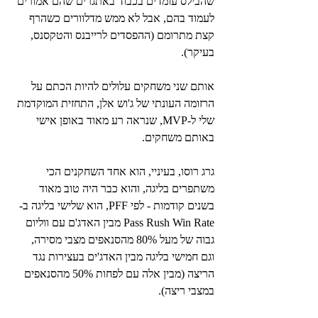
שהבילס עומדים בכבוד באתגרים שהם אמורים 
לעמוד בהם, אבל לא ממש מדלוורים כשהרף 
קצת מתרומם (ההפסדים לרייבנס והטקסנס, 
בעיקר).
אותם שני משחקים עלולים להיות הכתם על 
הרזומה העונתי של ג'וש אלן, התחזית המוקדמת 
שלי ל-MVP, שנראה רע מאוד באופן אישי 
באותם משחקים.
גרג רוסו, בעיניי, הוא אחד השחקנים הכי 
משתפרים בליגה, והוא כבר היה טוב מאוד 
בשנים קודמות - לפי PFF, הוא שלישי בליגה ב-
Pass Rush Win Rate מבין האדג'ם עם ווליום 
גבוה של מעל 80% מהסנאפים מצבי מסירה, 
וגם חמישי בליגה מבין האדג'ים בעצירות נגד 
הריצה (מבין אלה עם לפחות 50% מהסנאפים 
במצבי ריצה).