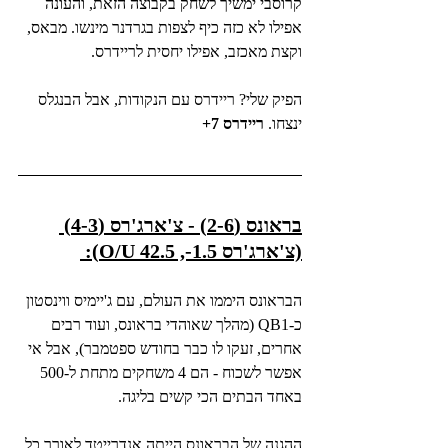
קרוסבי ימשיך לשחק בקבוצה הזאת, והעונה 
אפילו לא כזה כיף לצפות בגרדנר מינשו. מבאס, 
וקצת מאכזב, אפילו יחסית לריידרס.
הפיק שלי? ריידרס עם הנקודות, אבל הבנגלס 
ינצחו. 
ריידרס 7+
בראונס (2-6) - צ'ארג'רס (4-3) 
(צ'ארג'רס 1.5-, O/U 42.5): 
הבראונס היממו את העולם, עם ג'יימיס ווינסטון 
כ-QB1 (מהלך שאוהדי בראונס, ועוד רבים 
אחרים, זעקו לו כבר בחודש ספטמבר), אבל אי 
אפשר לשכוח - הם 4 משחקים מתחת ל-500 
באחד הבתים הכי קשים בליגה.
ההגנה של הבראונס הייתה אנדרייטד לאורך כל 