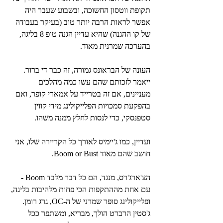
תקופת ווטסון החשוכה, ובשבוע שעבר היה 
אפשר לראות הרבה יותר טוב (בעיקר בעבודה 
של קו ההגנה) שהיא עדיין הגנה טופ 8 בליגה, 
בהערכה שמרנית מאוד.
העונה של הבראונס גמורה, זה כבר די ברור. 
ייאמר לזכותם שהם עשו כמה מהלכים 
מעניינים, אם זה בטרייד על אמארי קופר, ואם 
בהפקעת סמכויות הפלייקולינג מידי קווין 
סטפנסקי, כדי לנסות לחלץ ממנה משהו.
ועדיין, כמו ג'יימיס לאורך כל הקריירה שלו, אני 
חושב שהם מאוד Boom or Bust. 
הצ'ארג'רס, מנגד, הם כל דבר מלבד Boom - 
עם אחת מההתקפות הכי פחות מלהיבות בליגה, 
ופלייקולינג סופר שמרני של ה-OC, גרג רומן. 
ג'סטין הרברט הולך, מבריא, ומשתפר ככל 