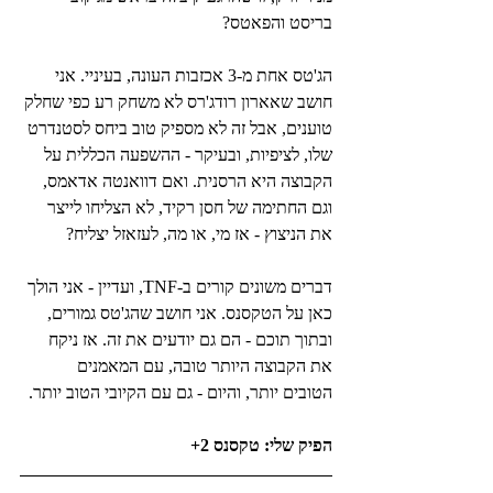
בריסט והפאטס?
הג'טס אחת מ-3 אכזבות העונה, בעיניי. אני 
חושב שאארון רודג'רס לא משחק רע כפי שחלק 
טוענים, אבל זה לא מספיק טוב ביחס לסטנדרט 
שלו, לציפיות, ובעיקר - ההשפעה הכללית על 
הקבוצה היא הרסנית. ואם דוואנטה אדאמס, 
וגם החתימה של חסן רקיד, לא הצליחו לייצר 
את הניצוץ - אז מי, או מה, לעזאזל יצליח?
דברים משונים קורים ב-TNF, ועדיין - אני הולך 
כאן על הטקסנס. אני חושב שהג'טס גמורים, 
ובתוך תוכם - הם גם יודעים את זה. אז ניקח 
את הקבוצה היותר טובה, עם המאמנים 
הטובים יותר, והיום - גם עם הקיובי הטוב יותר.
הפיק שלי: טקסנס 2+