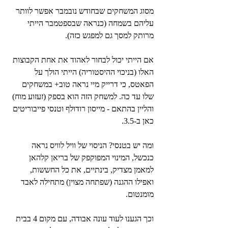
מסוג המשחקים שבחודש נובמבר אפשר לוותר 
עליהם בשמחה (כנראה שבספטמבר הייתי 
מרותק למסך גם למפגש כזה).
אם הייתי יכול לבחור לאהוד את אחת הקבוצות 
האלו (בניכוי ההיסטוריה) הייתי הולך על 
הפאטס, כי דרייק מיי נראה טוב+ במשחקים 
שלו עד כה. למשחק הזה הוא בספק (זעזוע מוח) 
והליין בהתאם - מייסון רודולף וטנסי פייבוריטים 
כאן ב-3.5.
ומה יש בטנסי? הניסוי של וויל לוויס נראה 
כנכשל, המינוי המפוקפק של בריאן קלהאן 
למאמן מצדיק, בינתיים, את כל החששות, 
ואפילו ההגנה (שפתחה מצוין) מתחילה לאבד 
מומנטום.
וכך הגענו לעוד עונה אבודה, עם מקום 4 בבית 