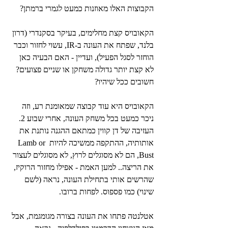
הקבוצות האלו מאוזנות כמעט לגמרי ברמתן?
הקאובויס קצת מחלימים, בעיקר בסקנדרי (דרון 
בלנד, שפתח את העונה ב-IR, עשוי לחזור וכבר 
הוחזר לסגל הפעיל), ועדיין - האם הבעיה כאן 
לא קצת יותר גדולה משחקן או שניים פצועים? 
חשובים ככל שיהיו?
הקאובויס היא עוד קבוצה שמאומנת רע, וזה 
ניכר כמעט בכל משחק העונה, אחרי שבוע 2. 
העזיבה של דן קווין כמתאם ההגנה נותנת את 
אותותיה, ההתקפה ממשיכה להיות Lamb or 
Bust, הם לא מסוגלים לרוץ, לא מסוגלים לעצור 
את הריצה.. למען האמת - אפילו מחזור הרוקיז, 
שהרשים אותי בתחילת העונה, נראה (לשם 
שינוי) כמו פספוס. לפחות ברובו.
אטלנטה פתחו את העונה בצורה מגומגמת, אבל 