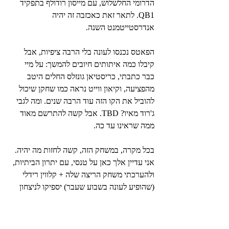
הדרומי החלשלוש, עם מייסון רודולף בתפקיד 
QB1. לתאר זאת כאכזבה זה יהיה 
אנדרסטייטמנט השנה.
הפאטס נכנסו לעונה בלי הרבה ציפיות, אבל 
קיבלו כמה איתותים חיובים להמשך: על מיי 
כבר כתבתי, כריסטיאן גונזלס החלים היטב 
מהפציעה, וקיאון ווייט נראה כמו שחקן שיכול 
להוביל את הקו הזה עוד הרבה שנים. ומה לגבי 
ג'רוד מאיו? TBD. אבל קשה להתרשם מאוד 
ממה שראינו עד כה.
בכל מקרה, במשחק הזה, קשה לחזות מה יהיה. 
אני עדיין אלך כאן על טנסי, עם יתרון הביתיות, 
ולהערכתי משחק הריצה שלה + קלווין רידלי 
(שהופיע לעונה בשבוע שעבר) יספיקו לניצחון 
וכיסוי ההפרש.
הפיק שלי: טיטאנס 3.5-