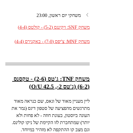
משחקי יום ראשון, 23:00
משחק SNF: ויקינגס (5-2) - קולטס (4-4)
משחק MNF: צ'יפס (7-0) - באקנירס (4-4)
משחק TNF: ג'טס (2-6) - טקסנס 
(6-2) (ג'טס 2-, O/U 42.5)
ליין מעניין מאוד של וגאס, שם כנראה מאוד 
מתרגשים מהפציעה של סטפון דיגס (גמר את 
העונה ביוסטון, בעונת חוזה - לא פחות ולא 
יותר) שמתחברת לזו הקיימת של ניקו קולינס. 
וגם מצב קו ההתקפה לא מזהיר במיוחד.