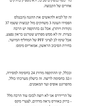
מדי כסף בנשקים סביבו, ולא מספיק בחלקים 
אחרים של הקבוצה.
זה קל לבוא ולהאשים את ההגנה (הבנגלס 
הפסידו העונה 3 משחקים מול קבוצות ששמו 37 
נקודות ויותר), אבל גם בהתקפה יש הרבה 
בעיות. זה לא ממש מפתיע שטרנט בראון נפצע, 
אבל שימו לב לציוני PFF של המחליף המיועד, 
בחירת הסיבוב הראשון, אמאריוס מימס:
ובכלל, קו ההתקפה מדורג 24 בחסימה למסירה, 
ו-32 בחסימה לריצה. זה כישלון מערכתי כולל, 
מהפרונט אופיס ועד המאמנים.
על הריידרס אני לא רוצה לבזבז עוד הרבה מלל 
- ברוק באוורס נראה מדהים, לצערי מקס 