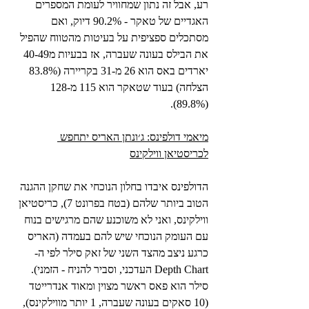
רע, אבל זה נתון שמחוויר לעומת המספרים 
האגדיים של טאקר - 90.2% דיוק, ואם 
מסתכלים ספציפית על בעיטות מהטווח שהפיל 
את הבילס בעונה שעברה, אז בבעיות מ40-49 
יארדים באס הוא 26 מ-31 בקריירה (83.8% 
הצלחה) בעוד שטאקר הוא 115 מ-128 
(89.8%).
מיאמי דולפינס: ג׳ונתן האריס יתחפש 
לכריסטיאן ווילקינס
הדולפינס איבדו בחלון הנוכחי את שחקן ההגנה 
הטוב ביותר שלהם (בטח בפרונט 7), כריסטיאן 
ווילקינס, ואני לא משוכנע שהם מרגישים בנוח 
עם העומק הנוכחי שיש להם בעמדה (האריס 
כרגע ניצב מהצד השני של זאק סילר לפי ה-
Depth Chart העדכני, וסביר להניח - הזמני). 
סילר הוא פאס ראשר מצוין ומאוד אנדרייטד 
(10 סאקים בעונה שעברה, 1 יותר מווילקינס), 