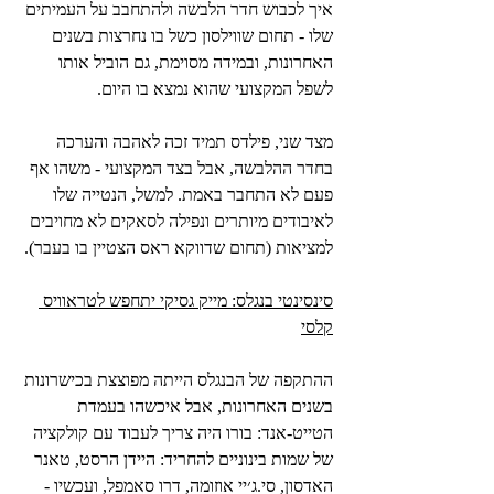
איך לכבוש חדר הלבשה ולהתחבב על העמיתים 
שלו - תחום שווילסון כשל בו נחרצות בשנים 
האחרונות, ובמידה מסוימת, גם הוביל אותו 
לשפל המקצועי שהוא נמצא בו היום.
מצד שני, פילדס תמיד זכה לאהבה והערכה 
בחדר ההלבשה, אבל בצד המקצועי - משהו אף 
פעם לא התחבר באמת. למשל, הנטייה שלו 
לאיבודים מיותרים ונפילה לסאקים לא מחויבים 
למציאות (תחום שדווקא ראס הצטיין בו בעבר).
סינסינטי בנגלס: מייק גסיקי יתחפש לטראוויס 
קלסי
ההתקפה של הבנגלס הייתה מפוצצת בכישרונות 
בשנים האחרונות, אבל איכשהו בעמדת 
הטייט-אנד: בורו היה צריך לעבוד עם קולקציה 
של שמות בינוניים להחריד: היידן הרסט, טאנר 
האדסון, סי.ג׳יי אוזומה, דרו סאמפל, ועכשיו - 