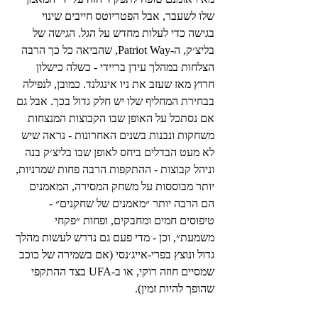
שלו לשעבר, אבל הפטריוטס חייבים שינוי 
בגישה כדי לעלות מחדש על הגל. הגישה של 
בליצ׳ק, ה-Patriot Way, שהביאה כל כך הרבה 
הצלחות במהלך עידן בריידי - כשלה כישלון 
חרוץ מאז שעזב את ניו אינגלנד. כמובן, לנפילה 
בבחירת המחליף שלו יש חלק גדול בכך. אבל גם 
אם נסתכל על האופן שבו הקבוצות המנצחות 
משחקות ונבנות בשנים האחרונות - נראה שיש 
לא מעט הבדלים ביחס לאופן שבו בליצ׳ק בנה 
וניהל קבוצות - ההתקפות הרבה פחות שמרניות, 
יותר מבוססות על משחק המסירה, המאמנים 
הם הרבה יותר ״מאמנים של שחקנים״ - 
טיפוסים חמים ומחבקים, ופחות ״פקחי 
משמעת״, וכן - מדי פעם גם נדרש לעשות מהלך 
גדול ונוצץ בפרי-אייג׳נסי (אם בשמירה של כוכב 
שמסיים חוזה רוקי, או ב-UFA בצד ההתקפי 
שהופך להיות זמין).