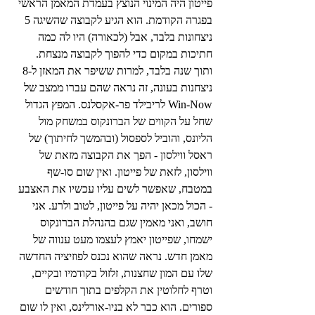
פייטון היה המינוי הנוצץ בעמדת המאמן הראשי 
בפגרה הקודמת. הוא הגיע לקבוצה שהשיגה 5 
ניצחונות בלבד, אבל (לכאורה) היו לה כמה 
חתיכות במקום כדי להפוך לקבוצה מנצחת. 
ותוך שנה בלבד, למרות ששיפר את המאזן ל-8 
ניצחנות בעונה, זה נראה שהם עברו ממצב של 
Win-Now לריבילד פר-אקסלנס. המפץ הגדול 
שחל על הקווים של הברונקוס במשחק מול 
הליונס, והוביל לספסול (ובהמשך לחיתוך) של 
ראסל ווילסון - הפך את הקבוצה מזאת של 
ווילסון, לזאת של פייטון. ואין שום סו-שף 
במטבח, שאפשר לשים עליו עכשיו את האצבע 
- הכול מכאן יהיה על פייטון, לטוב ולרע. אני 
חושב, ואני מאמין שגם בהנהלת הברונקוס 
ישמחו, שפייטון יאמץ לעצמו מעט ענווה של 
מאמן חדש. נראה שהוא נכנס לפוזיציה החדשה 
שלו עם המון שחצנות, זלזול בקודמיו ובקיים, 
וטרף לחלוטין את הקלפים בתוך חודשים 
ספורים. הוא כבר לא בניו-אורלינס, ואין לו שום 