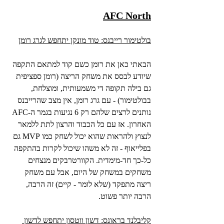
AFC North
בולטימור רייבנס: טוד מונקן יתחפש לגרג רומן
הבאתי כאן את רומן כשם קוד למתאם התקפה 
שיודע לבסס את משחק הריצה (רומן ספציפית 
גם בילה תקופה די משמעותית, ומוצלחת, 
בבולטימור) - עם גרג רומן, אין מצב שהרייבנס 
נותנים לרצים שלהם רק 6 נגיעות בגמר ה-AFC 
האחרון. אז עם כל הכבוד והרצון לתת ללמאר 
לנצוץ ולהראות שהוא יכול לשחק כמו MVP גם 
בפלייאוף - זה לא משהו שיכול לקרות בהתקפה 
כל-כך חד-מימדית. הקוורטרבקים מנצחים 
משחקים במשחק של היום, אבל עם משחק 
ריצה מתפקד (שלא לומר - קיים) זה הרבה, 
הרבה יותר פשוט.
קליבלנד בראונס: דשון ווטסון יתחפש לדשון 