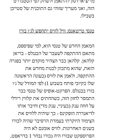
מריצ׳ארדסון להתאמן ולשחק לפי הסטנדרט 
הזה, ואני מעריך שזוהי גם התוכנית של סטייכן 
בשבילו.
טנסי טייטאנס: וויל לוויס יתחפש לג׳ו בורו
המאמן החדש של טנסי הוא, למי שפיספס, 
מתאם ההתקפה לשעבר של הבנגלס - בריאן 
קלהאן. קלהאן כבר הצהיר מוקדם יותר בפגרה 
הזאת, שהוא מתכוון לבנות מחדש את 
ההתקפה, ולאמן את לוויס (בעונה הראשונה 
שלו כקיובי פותח בשבוע 1) לפי המודל של ג׳ו 
בורו בבנגלס. הפרונט-אופיס של טנסי כבר 
התמסר לחזון הזה, כשהחתים את קלווין רידלי 
על חוזה ענק (בעיניי, ענק מדי) וחיבר אותו 
לדיאנדרה הופקינס - כך שיהיה ללוויס את 
הצימוד היוקרתי בעמדת הרסיבר שהיה לבורו 
בשנים האחרונות. לוויס אומנם לא היה 
הפרוספקט שבורו היה (בורו נבחר 1 בדראפט, 