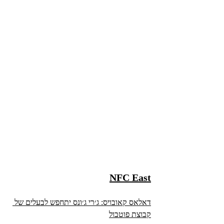
NFC East
דאלאס קאובויס: ג׳רי ג׳ונס יתחפש לבעלים של 
קבוצת פוטבול