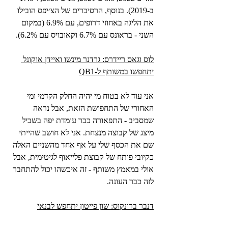
ב-2019). בנוסף, הרסיברים של הצ׳יפס הובילו 
את הליגה באחוזי דרופים, עם 6.9% (במקום 
השני - בראונס עם 6.7% וקאובויס עם 6.2%).
לוס וגאס ריידרס: גרדנר מינשו ואיידן אוקונל 
יתחפשו במשותף ל-QB1
אני עוד לא בטוח מי יהיה החלק הקדמי ומי 
האחורי של התחפושת הזאת, אבל נראה 
שמסביב - התפאורה כבר עומדת יפה בשביל 
מיצג של קבוצה מנצחת. אני לא חושב שהייתי 
שם את הכסף שלי על אף אחד מהשניים האלה 
כקיובי פותח של קבוצת פלייאוף לגיטימית, אבל 
אולי במאמץ משותף - זה איכשהו יכול להתחבר 
לזה כבר העונה.
דנבר ברונקוס: שון פייטון יתחפש לבנאי