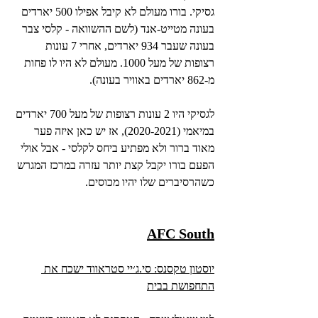
גסיקי. בורו מעולם לא קיבל אפילו 500 יארדים 
בעונה מטייט-אנד (לשם ההשוואה - קלסי צבר 
בעונה שעבר 934 יארדים, אחרי 7 עונות 
רצופות של מעל 1000. מעולם לא היו לו פחות 
מ-862 יארדים באוויר בעונה).
לגסיקי היו 2 עונות רצופות של מעל 700 יארדים 
במיאמי (2020-2021), אז יש כאן איזה פער 
מאוד ברור ולא מפתיע ביחס לקלסי - אבל אולי 
הפעם בורו יקבל קצת יותר עזרה במרכז המגרש 
כשהרסיברים שלו יהיו מכוסים.
AFC South
יוסטון טקסנס: סי.ג׳יי סטראווד ישכח את 
התחפושת בבית