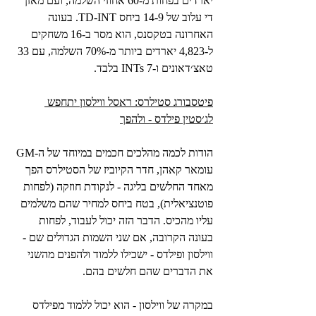
יארדים בפחות מ-60 אחוזי השלמה, ועם מאזן 
די עלוב של 14-9 ביחס TD-INT. בעונה 
האחרונה בטקסנס, הוא מסר ב-16 משחקים 
ל-4,823 יארדים ביותר מ-70% השלמה, עם 33 
טאצ׳דאונים ו-7 INTs בלבד.
פיטסבורג סטילרס: ראסל ווילסון יתחפש 
לג׳סטין פילדס - ולהפך
הודות לכמה מהלכים חכמים במיוחד של ה-GM 
עומאר קאהן, חדר הקיוביז של הסטילרס הפך 
מאחד החלשים בליגה - לנקודת חוזקה (לפחות 
פוטנציאלית), בטח ביחס למחיר שהם משלמים 
עליו מהכיס. הדבר הזה יכול לעבוד, לפחות 
בעונה הקרובה, אם שני השמות הגדולים שם - 
ווילסון ופילדס - ישכילו ללמוד ולהפנים מהשני 
את הדברים שהם חלשים בהם.
במקרה של ווילסון - הוא יכול ללמוד מפילדס 