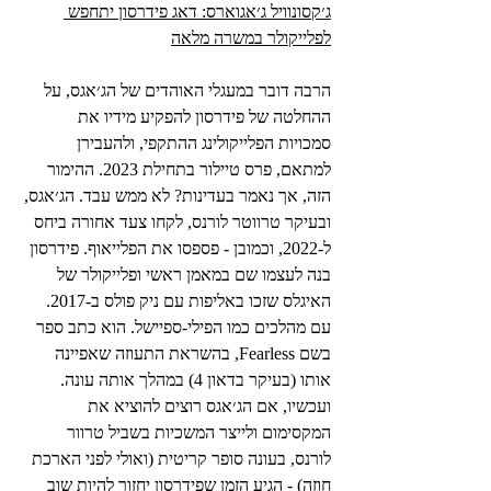
ג׳קסונוויל ג׳אגוארס: דאג פידרסון יתחפש 
לפלייקולר במשרה מלאה
הרבה דובר במעגלי האוהדים של הג׳אגס, על 
ההחלטה של פידרסון להפקיע מידיו את 
סמכויות הפלייקולינג ההתקפי, ולהעבירן 
למתאם, פרס טיילור בתחילת 2023. ההימור 
הזה, אך נאמר בעדינות? לא ממש עבד. הג׳אגס, 
ובעיקר טרווטר לורנס, לקחו צעד אחורה ביחס 
ל-2022, וכמובן - פספסו את הפלייאוף. פידרסון 
בנה לעצמו שם במאמן ראשי ופלייקולר של 
האיגלס שזכו באליפות עם ניק פולס ב-2017. 
עם מהלכים כמו הפילי-ספיישל. הוא כתב ספר 
בשם Fearless, בהשראת התעוזה שאפיינה 
אותו (בעיקר בדאון 4) במהלך אותה עונה. 
ועכשיו, אם הג׳אגס רוצים להוציא את 
המקסימום ולייצר המשכיות בשביל טרוור 
לורנס, בעונה סופר קריטית (ואולי לפני הארכת 
חוזה) - הגיע הזמן שפידרסון יחזור להיות שוב 