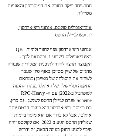
חסר-פחד וייקח בחזרה את המיקרופון והאוזניות 
מטיילור. 
אינדיאנפוליס קולטס: אנתוני ריצ׳ארדסון 
יתחפש לג׳יילן הרטס
אנתוני ריצ׳ארדסון צפוי לחזור ולהיות QB1 
באינדיאנפוליס בשבוע 1, ובהתאם לכך - 
הקבוצה תרצה לחזור לתוכנית המקורית שנגזרה 
מהגיוס של שיין סטייכן באוף-סיזן שעבר - 
לשחזר את ההצלחה של סטייכן (כמתאם 
התקפה ופלייקולר של האיגלס בעונת ההגעה 
לסופרבול ב-2022) עם ה-RPO-Heavy 
Scheme שגרם לג׳יילן הרטס לשגשג - גם כרץ, 
וגם כמוסר. ריצ׳ארדסון הוא בעצם הרטס יותר 
אתלטי, אבל לא ברור אם הוא מוסר ברמות 
שאליהן הרטס הגיע ב-2022. אם לקולטס יהיה 
סיכוי להגיע רחוק בעונה הבאה, זה ידרוש 