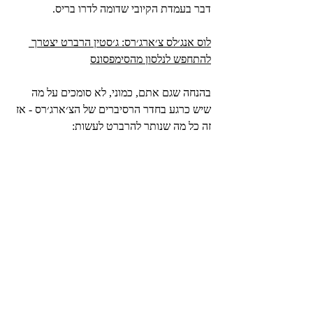
דבר בעמדת הקיובי שדומה לדרו בריס.
לוס אנג׳לס צ׳ארג׳רס: ג׳סטין הרברט יצטרך 
להתחפש לנלסון מהסימפסונס
בהנחה שגם אתם, כמוני, לא סומכים על מה 
שיש כרגע בחדר הרסיברים של הצ׳ארג׳רס - אז 
זה כל מה שנותר להרברט לעשות: 