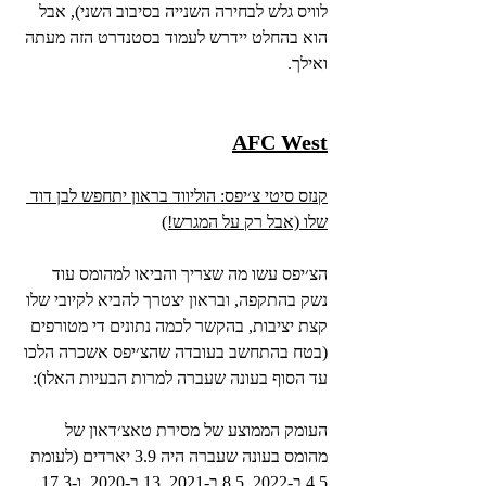
לוויס גלש לבחירה השנייה בסיבוב השני), אבל 
הוא בהחלט יידרש לעמוד בסטנדרט הזה מעתה 
ואילך.
AFC West
קנזס סיטי צ׳יפס: הוליווד בראון יתחפש לבן דוד 
שלו (אבל רק על המגרש!)
הצ׳יפס עשו מה שצריך והביאו למהומס עוד 
נשק בהתקפה, ובראון יצטרך להביא לקיובי שלו 
קצת יציבות, בהקשר לכמה נתונים די מטורפים 
(בטח בהתחשב בעובדה שהצ׳יפס אשכרה הלכו 
עד הסוף בעונה שעברה למרות הבעיות האלו):
העומק הממוצע של מסירת טאצ׳דאון של 
מהומס בעונה שעברה היה 3.9 יארדים (לעומת 
4.5 ב-2022, 8.5 ב-2021, 13 ב-2020, ו-17.3 