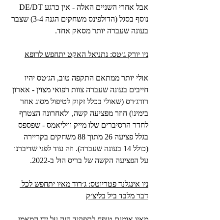
אבל אחרי השניים האלה - אין כרגע DE/DT 
נוסף בסגל (הדולפינס משחקים הגנה 3-4) שצבר 
בעונה שעברה יותר מסאק אחד.
ניו יורק ג׳טס: נתניאל האקט יתחפש לרופא
אולי יותר ממתאם התקפה טוב, הג׳טס יהיו 
חייבים בעונה שעברה צוות רפואי מצוין - אארון 
רודג׳רס (שאולי בכלל זקוק לטיפול מסוג אחר 
בימינו) חוזר מפציעה קשה, ולאחרונה הצטרף 
לחדר הרסיברים שלו מייק וויליאמס - שפספס 
בגלל פציעה 26 מתוך 88 משחקים בקריירה 
(כולל 14 בעונה שעברה). וזה עוד לפני שדיברנו 
על הפציעה הקשה של בריס הול ב-2022.
ניו אינגלנד פטריוטס: ג׳רוד מאיו יתחפש לכל 
דבר מלבד ביל בליצ׳ק
מאיו אומנם טופח לתפקיד הזה על ידי המאמן 