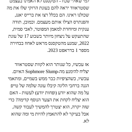
למי שאולי שכח - הטקסנס לא האמינו בעצמם 
שסטראווד יראה להם בעונת הרוקי שלו את מה 
שכולנו ראינו. הם בכלל רצו את ברייס יאנג, 
והפנתרס הצילו אותם מעצמם. וכמובן, תודה 
ענקית ומיוחדת למאמן המפוטר, לאבי סמית, 
שהתעקש על ניצחון מיותר בשבוע 17 של עונת 
2022, שמנע מהטקסנס מראש לאחוז בבחירה 
מספר 1 בדראפט 2023.
אז עכשיו, כל שנותר הוא לקוות שסטראווד 
יצליח להימנע מה-Sophmore Slump האיום. 
עכשיו, כשהציפיות כבר ממש בשמיים, ומתאמי 
הגנה ברחבי הליגה קיבלו עונה שלמה של טייפ 
על מה שהוא יודע (ופחות יודע) לעשות - האם 
הוא יצליח לקחת את הצעד הנוסף קדימה? כדי 
שזה יקרה, הוא יצטרך להמשיך לעבוד קשה, 
אבל בעיקר לא להתאמץ להיות מי ומה שהוא 
לא.