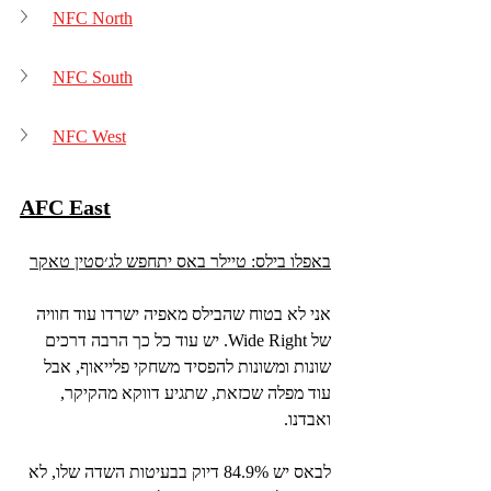
NFC North
NFC South
NFC West
AFC East
באפלו בילס: טיילר באס יתחפש לג׳סטין טאקר
אני לא בטוח שהבילס מאפיה ישרדו עוד חוויה 
של Wide Right. יש עוד כל כך הרבה דרכים 
שונות ומשונות להפסיד משחקי פלייאוף, אבל 
עוד מפלה שכזאת, שתגיע דווקא מהקיקר, 
ואבדנו.
לבאס יש 84.9% דיוק בבעיטות השדה שלו, לא 