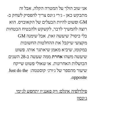
אני שוב הולך על המטרה הקלה, אבל זה 
מתבקש כאן - ג׳רי ג׳ונס צריך להפסיק לשחק ב-
GM ופשוט להיות הבעלים של הקאובויס. הוא 
רוצה להמשיך לדבר, לקשקש ולהבטיח הבטחות 
בלי כיסוי? שיעשה זאת. אבל שימנה GM 
מקצועי שיקבל את ההחלטות החשובות 
במקומו, שיביא מאמן שיאתגר אותו. פשוט 
שיעשה משהו 
אחרת
 ממה שעשה ב-28 השנים 
הכושלות האחרונות. או שאולי פשוט שייקח 
שיעור מהספר של ג׳ורג׳ קוסטנזה: Just do the 
opposite.
פילדלפיה איגלס: ויק פאנג׳יו יתחפש לג׳ימי 
ג׳ונסון
אני כבר בקושי זוכר את הפעם האחרונה 
שלאיגלס היה קצת שקט בגזרת מתאם ההגנה. 
אפילו שני מתאמי ההגנה האחרונים שהביאו 