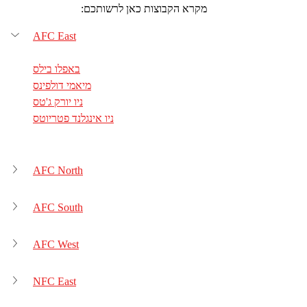
מקרא הקבוצות כאן לרשותכם:
AFC East
באפלו בילס
מיאמי דולפינס
ניו יורק ג'טס
ניו אינגלנד פטריוטס
AFC North
AFC South
AFC West
NFC East