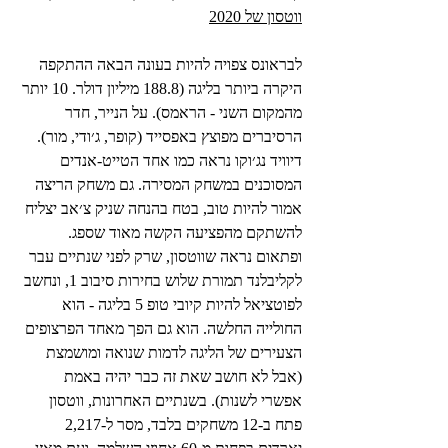
ווטסון של 2020
לבראונס צפויה להיות בעונה הבאה ההתקפה 
היקרה ביותר בליגה (188.8 מיליון דולר. 10 יותר 
מהמקום השני - הראמס). על הנייר, חדר 
הרסיברים מפוצץ באפסייד (קופר, ג׳ודי, מור). 
דיוויד נג׳וקו נראה כמו אחד הטייט-אנדים 
המסוכנים במשחק המסירה. גם משחק הריצה 
אמור להיות טוב, בטח בהנחה שניק צ׳אב יצליח 
להשתקם מהפציעה הקשה מאוד שספג. 
ופתאום נראה שווטסון, שרק לפני שנתיים עבר 
לקליבלנד תמורת שלוש בחירות סיבוב 1, ונחשב 
לפוטציאל להיות קיובי טופ 5 בליגה - הוא 
החולייה החלשה. הוא גם הפך מאחד הפרצופים 
הצעירים של הליגה לדמות שנואה ומושמצת 
(אבל לא חושב שאת זה כבר יהיה באמת 
אפשרי לשנות). בשנתיים האחרונות, ווטסון 
פתח ב-12 משחקים בלבד, מסר ל-2,217 