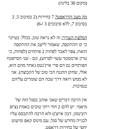
(מקום 30 בליגה)
מה מצב הדראפט?
 7 בחירות (2 בסיבוב 5, 2 
בסיבוב 7, ללא סיבובים 3 ו-6)
המלצת העורך:
 זה לא נראה טוב, בכלל. בעיקר 
כי קו ההתקפה, שאמור לייצב את ההתקפה 
הזאת, צפוי לאבד לפחות 2 פותחים (לפחות, כי 
טרון ארמסטד עשוי לפרוש), וגם - שני הסייפטיז 
הפותחים גם הם פרי אייג'נטס (אחד מהם הוא, 
אולי, שחקן ההגנה הכי טוב של הקבוצה). אני 
לא ממש רואה דרך שבה הם שומרים עליהם 
בנסיבות.
אין הרבה דברים שאני אוהב בסגל הזה של 
מיאמי. יש להם 2 חוזי רוקי טובים באמת (צ'ופ 
רובינסון, דבון אייצ'ן) ולא הרבה להתבסס עליו 
לבנייה מחדש של סגל, עם מינוס קאפ ומיעוט 
יחסי של בחירות דראפט.