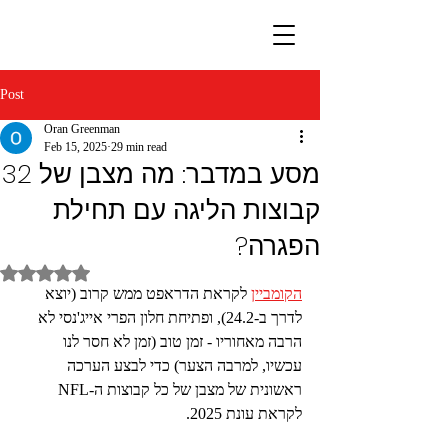
Post
Oran Greenman
Feb 15, 2025
29 min read
מסע במדבר: מה מצבן של 32
קבוצות הליגה עם תחילת
הפגרה?
Rated NaN out of 5 stars.
הקומביין
 לקראת הדראפט ממש קרוב (יוצא 
לדרך ב-24.2), ופתיחת חלון הפרי אייג'נסי לא 
הרבה מאחוריו - זמן טוב (זמן לא חסר לנו 
עכשיו, למרבה הצער) כדי לבצע הערכה 
ראשונית של מצבן של כל קבוצות ה-NFL 
לקראת עונת 2025.