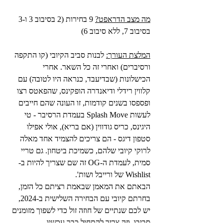
מה מצב הדראפט?
 9 בחירות (2 בסיבוב 3 ו-3 
בסיבוב 7, ללא סיבוב 6)
המלצת העורך:
 לבנות סביב הקיובי (קו התקפה 
ורסיברים) ואחרי זה כל השאר. אחרי 
הכישלונות (שבדיעבד, כנראה היו לטובה) עם 
קלווין רידלי ודיאנדרה הופקינס, שהפאטס רצו 
ופספסו בשנים קודמות, זו העונה שהם חייבים 
לעשות Splash Move בעמדת הרסיבר - טי 
היגינס, כריס גודווין (אם בריא), אולי אפילו 
סטפון דיגס - הם צריכים להצמיד אחד מאלה 
לרוקי קיובי שלהם, כשמיכת ביטחון. גם טריי 
סמית, לעמדת ה-OG זה שם שצריך להיות ב-
Wishlist של ורייבל ושות'.
הבאתם את המאמן שבאמת רציתם כל הזמן, 
בחרתם קיובי עם הבחירה השלישית ב-2024, 
יש לכם שנתיים של חוזה זול כדי לשפוך מזומנים 
סביבו, וזה צריך להתחיל כבר עכשיו.