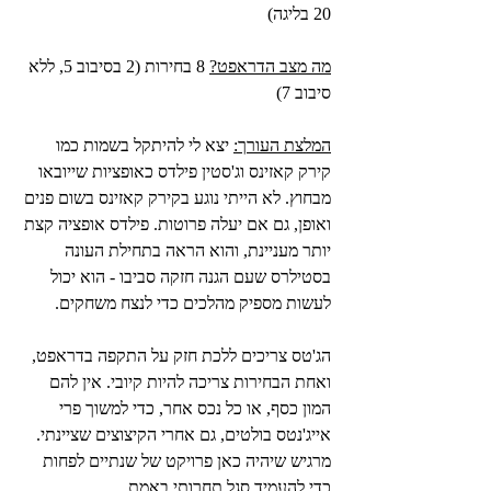
20 בליגה)
מה מצב הדראפט?
 8 בחירות (2 בסיבוב 5, ללא 
סיבוב 7)
המלצת העורך:
 יצא לי להיתקל בשמות כמו 
קירק קאזינס וג'סטין פילדס כאופציות שייובאו 
מבחוץ. לא הייתי נוגע בקירק קאזינס בשום פנים 
ואופן, גם אם יעלה פרוטות. פילדס אופציה קצת 
יותר מעניינת, והוא הראה בתחילת העונה 
בסטילרס שעם הגנה חזקה סביבו - הוא יכול 
לעשות מספיק מהלכים כדי לנצח משחקים.
הג'טס צריכים ללכת חזק על התקפה בדראפט, 
ואחת הבחירות צריכה להיות קיובי. אין להם 
המון כסף, או כל נכס אחר, כדי למשוך פרי 
אייג'נטס בולטים, גם אחרי הקיצוצים שציינתי. 
מרגיש שיהיה כאן פרויקט של שנתיים לפחות 
כדי להעמיד סגל תחרותי באמת.