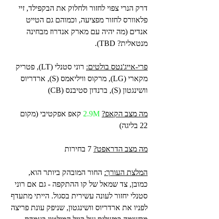
דרק הנרי צפוי לחזור ולחלוק את הבקפילד, זיי 
פלאוורס לחזור מפציעה, וכמוהם גם הטייט 
אנדים (מה יהיה עם מארק אנדרוז מבחינה 
מנטאלית? TBD).
פרי-אייג'נטס בולטים:
 רוני סטנלי (LT), פטריק 
מקארי (LG), מרקוס וויליאמס (S), ארדריוס 
וושינגטון (S), ברנדון סטיבנס (CB)
מה מצב הקאפ?
2.9M 
קאפ אפקטיבי (מקום 
22 בליגה)
מה מצב הדראפט?
 7 בחירות
המלצת העורך:
 החור המובהק ביותר הוא, 
כמובן, צד שמאל של קו ההתקפה - גם אם רוני 
סטנלי יחזור לעונה עשירית בסגול. הייתי מתעדף 
לפניו את ארדריוס וושינגטון, שניפק עונת פריצה 