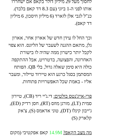
לחסוך מעל 29 מיליון דולר בקאפ אם ישחררו 
אותו לפני ה-1 ביוני (עם 8.3 דד קאפ בלבד). 
כנ"ל לגבי אלן לזארד (6 מיליון חיסכון, 6 מיליון 
דד קאפ).
וכך החל לו עידן חדש של אארון אחר, אארון 
גלן, מתאם ההגנה לשעבר של הליונס. הוא צפוי 
לקבל יותר כישרון ממה שהיה לו בישורת 
האחרונה, והפצועה, בדטרויט, אבל ההתקפה 
כולה היא סימן שאלה גדול, בלי QB. הפותח 
המסתמן בסגל כרגע הוא טיירוד טיילור, ומעבר 
אליו - באמת שכל האפשרויות פתוחות.
פרי-אייג'נטס בולטים:
 די.ג'יי ריד (CB), טיירון 
סמית (LT), מורגן מוזס (RT), חסן רדיק (ED), 
ג'ייבון קינלו (DT), טוני אדאמס (S), צ'אק 
קלארק (S)
מה מצב הקאפ?
14.9M 
קאפ אפקטיבי (מקום 