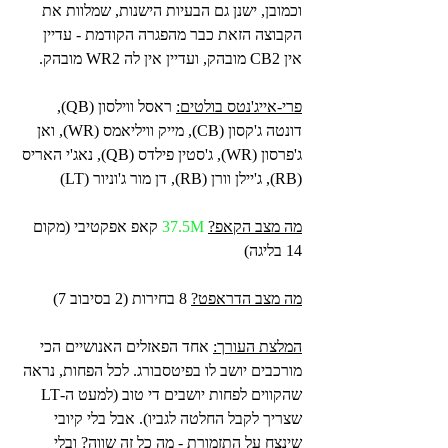
וכמובן, ישנן גם הבעיות הישנות, שמלוות את 
הקבוצה הזאת כבר מהפגרה הקודמת - עדיין 
אין CB2 מובהק, ועדיין אין לה WR2 מובהק.
פרי-אייג'נטס בולטים:
 ראסל ווילסון (QB), 
דונטה ג'קסון (CB), מייק וויליאמס (WR), ואן 
ג'פרסון (WR), ג'סטין פילדס (QB), נאג'י האריס 
(RB), ג'יילן וורן (RB), דן מור ג'וניור (LT)
מה מצב הקאפ?
37.5M 
קאפ אפקטיבי (מקום 
14 בליגה)
מה מצב הדראפט?
 8 בחירות (2 בסיבוב 7)
המלצת העורך:
 אחד הפאזלים האנושיים הכי 
מורכבים יושב לו בפיטסבורג. לכל הפחות, נראה 
שהקווים לפחות יושבים די טוב (למעט ה-LT 
שצריך לקבל החלטה לגביו). אבל בלי קיובי 
שינצח על התזמורת - מה כל זה שווה? ובלי 