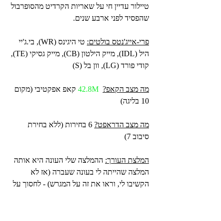
טיילור עדיין חי על שאריות הקרדיט מהסופרבול 
שהפסיד לפני ארבע שנים.
פרי-אייג'נטס בולטים:
 טי היגינס (WR), בי.ג'יי 
היל (IDL), מייק הילטון (CB), מייק גסיקי (TE), 
קודי פורד (LG), וון בל (S)
מה מצב הקאפ?
42.8M 
קאפ אפקטיבי (מקום 
10 בליגה)
מה מצב הדראפט?
 6 בחירות (ללא בחירת 
סיבוב 7)
המלצת העורך:
 ההמלצה שלי העונה היא אותה 
המלצה שהייתה לי בעונה שעברה (אז לא 
הקשיבו לי, וראו את זה על המגרש) - לחסוך על 
היגינס ו-Skill players נוספים, לשלם רק לצ'ייס, 
ולהשקיע את יתרת המשאבים בהגנה. וגם - 
לעשות סוויץ' בצוות האימון של קו ההתקפה. 