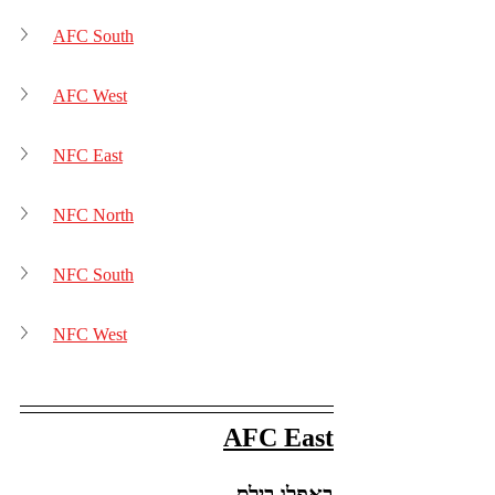
AFC South
AFC West
NFC East
NFC North
NFC South
NFC West
AFC East
באפלו בילס 