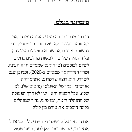
תחזית מוקדמת מדי:
 פחות ניצחונות
סינסינטי בנגלס:
ג'ו בורו מדבר הרבה מאז שהעונה נגמרה. אני 
לא אוהד בנגלס, ולא עוקב או זוכר מספיק כדי 
להשוות, אבל נראה שהוא נחוש להפעיל לחץ 
על ההנהלה שלו כדי לעשות מהלכים גדולים, 
לשלם לכוכבים (טי היגינס שמסיים חוזה העונה, 
וטריי הנדריקסון שמסיים ב-2026), וכמובן שגם 
לשדרג. הוא רוצה שהפרונט אופיס יהיה 
אגרסיבי "כמו של האיגלס" (ציטוט שלו, לא 
שלי), אבל הבעיה היא - שזו לא דרך הפעולה 
של ההנהלה הזאת, ומניסיוני, נדיר שמנהלים 
בליגה הופכים את עורם בין-לילה.
את המחיר על הכישלון בינתיים שילם ה-DC לו 
אנארומו, שפוטר ועבר לקולטס, בעוד שזאק 