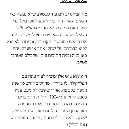
מה הבילס יכולים עוד לעשות, שלא נעשה ב-4 
השנים האחרונות, כדי להגיע לסופרבול? כדי 
לצלוח את המכשול של מהומס והצ'יפס? זו 
השאלה שהפרונט-אופיס בבאפלו ישבור עליה 
את הראש בחודשים הקרובים, והפתרון לא יוכל 
לבוא בדמותם של שחקן אחד או שניים. יהיו 
כאן כמה וכמה חתיכות זזות, שהבילס יצטרכו 
לטייב.
ה-MVP ג'וש אלן ימשיך לעוד עונה עם 
הפלייקולר, ג'ו בריידי, שהחליט להישאר שנה 
נוספת בקבוצה, אחרי שקיבל לא מעט עניין 
בסבב הראיונות ל-HC. חוליית הרסיברים 
הדלילה, כמו גם הסקנדרי, שעבר מהפכה 
באוף-סיזן שעבר, הולכות לאבד עוד מהעומק 
שלהן - ולא נותר לי לתהות, מי יהיו העוגנים שם 
(אם בכלל)?