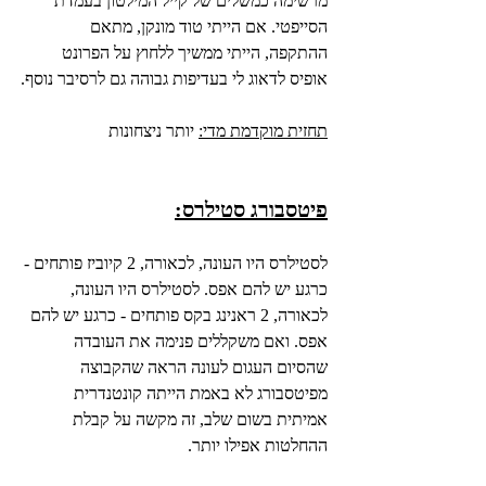
מרשימה כמשלים של קייל המילטון בעמדת 
הסייפטי. אם הייתי טוד מונקן, מתאם 
ההתקפה, הייתי ממשיך ללחוץ על הפרונט 
אופיס לדאוג לי בעדיפות גבוהה גם לרסיבר נוסף.
תחזית מוקדמת מדי:
 יותר ניצחונות
פיטסבורג סטילרס:
לסטילרס היו העונה, לכאורה, 2 קיוביז פותחים - 
כרגע יש להם אפס. לסטילרס היו העונה, 
לכאורה, 2 ראנינג בקס פותחים - כרגע יש להם 
אפס. ואם משקללים פנימה את העובדה 
שהסיום העגום לעונה הראה שהקבוצה 
מפיטסבורג לא באמת הייתה קונטנדרית 
אמיתית בשום שלב, זה מקשה על קבלת 
ההחלטות אפילו יותר.