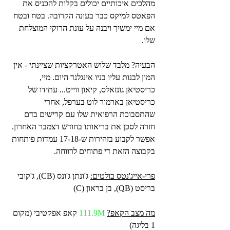
מהלכים איכותיים יכולים בקלות להכניס את 
הפאטס למיקס כבר בעונה הקרובה. בטח ובטח 
אם מיי ימשיך ויבנה על עונת הרוקי המוצלחת 
שלו.
הבעיה? מלבד שלוש האטרקציות שציינתי - אין 
המון לבנות עליו בניו אינגלנד היום. מיי, 
כריסטיאן גונזאלס, קיאון ווייט... עתידו של 
כריסטיאן בארמור לוט בערפל, אחרי 
שהתסבוכת הרפואית שלו עם קרישים בדם 
חזרה לסכן את בריאותו בחודש דצמבר האחרון. 
אפשר לקבוע בזהירות ש-17-18 עמדות פותחות 
בקבוצה הזאת די פתוחים לרווחה.
פרי-אייג'נטס בולטים:
 ג'ונתן ג'ונס (CB), ג'קובי 
בריסט (QB), בן בראון (C)
מה מצב הקאפ?
111.9M 
קאפ אפקטיבי (מקום 
1 בליגה)