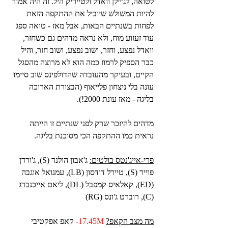
לטואה, לג'יילן וואדל ולטייריק היל. זה היה אמור 
להיות המשולש שיוביל את ההתקפה הזאת 
לפחות בשנתיים הבאות, אבל מאז - טואה ספג 
עוד זעזוע מוח, ולא נראה מדהים גם כשחזר, 
וואדל נפצע, וחזר, ושוב נפצע, ושוב חזר, והיל 
כבר הספיק לרמוז כמה הוא לא מרוצה מהסגל 
הקיים, ובעיקר מהעובדה שהדולפינס שוב סיימו 
עונה בלי ניצחון פלייאוף (הבצורת הארוכה 
בליגה - מאז עונת 2000!).
מדהים להיזכר שרק לפני שנתיים זו הייתה 
נראית כמו ההתקפה הכי מסוכנת בליגה.
פרי-אייג'נטס בולטים:
 ג'אבון הולנד (S), ג'ורדן 
פוייר (S), טיירל דודסון (LB), עמנואל אוגבה 
(ED), קאלאיס קמפבל (DL), ליאם אייכנברג 
(C), רוברט ג'ונס (RG)
מה מצב הקאפ?
17.45M-
 קאפ אפקטיבי 