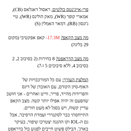
פרי-אייג'נטס בולטים:
 ראסול דאגלאס (CB), 
אמארי קופר (WR), מאק הולינס (WR), טיי 
ג'ונסון (RB), דמאר האמלין (S)
מה מצב הקאפ?
17.3M-
 קאפ אפקטיבי (מקום 
29 בליגה)
מה מצב הדראפט?
 8 בחירות (2 בסיבוב 2, 2 
בסיבוב 4, ללא סיבובים 5 ו-7)
המלצת העורך:
 עם כל המורכבויות של 
האוף-סיזן הקודם, עם האובדן של דיגס 
והפרידות מהייד, פוייר, ווייט ואחרים - אני חושב 
שהפעם זה יהיה אפילו יותר קשה. מצב הקאפ 
עדיין קשוח, ויש בסגל לא מעט חורים. 
התייחסתי כבר לסקנדרי ועמדת הרסיבר, אבל 
גם ה-IOL וקו ההגנה יצטרכו שיפור, בעיקר 
באדג'. הבילס פשוט חייבים לפגוע בול בדראפט 