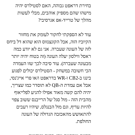
בחירת דראפט גבוהה, האם לסטילרס יהיה 
מישהו שהם מספיק אוהבים, מבלי לעשות 
מהלך של טרייד-אפ אגרסיבי?
עוד לא הספקתי לחקור לעומק את מחזור 
הקיוביז הזה, אבל הקונצנזוס הוא שהוא דל ביחס 
לזה של העונה שעברה. אני גם לא יודע כמה 
ראסל ווילסון יעלה העונה (זה בטוח יהיה יותר 
מבעונה שעברה). עוד סיבה לכך שזו העמדה 
הכי חשובה במשחק - הסטילרס יכולים לפגוע 
בינגו ב-CB2 ו-WR בדראפט ו/או פרי אייג'נסי, 
אבל אם עמדת ה-QB לא תוסדר כמו שצריך, 
יהיה להם קשה מאוד אפילו להגיע לפלייאוף 
מהבית הזה - מול סגל של הרייבנס ששוב צפוי 
להיות עדיף, וגם מול הבנגלס, שיהיו רעבים 
להתאושש מהאכזבה הגדולה של העונה 
החולפת.