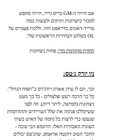
אם הייתי ה-GM כריס גריר, הייתי מחפש 
למכור כישרונות ותיקים ולעשות כמה 
טרייד-דאונים בדראפט הזה. וללכת פעמיים על 
OL בשלוש הבחירות הראשונות שלי.
תחזית מוקדמת מדי:
 פחות ניצחונות
ניו יורק ג׳טס:
וכך, תם לו עידן אארון רודג'רס ב"תפוח הגדול". 
כל כך הרבה רעש וצלצולים - כל כך מעט 
ניצחונות (חמישה, ליתר דיוק). וזה לפני 
ששיקללנו פנימה את שלל הטריידים וההחתמות 
שנעשו כדי לרצות כל גחמה של האיש בשתי 
העונות האבודות האלו. הדוגמא הכי טובה - 
החבר הטוב דוונטה אדאמס, שהג'טס יכולים 