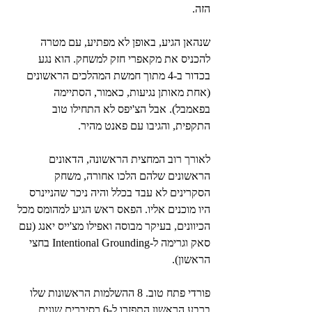
הזה.
שנהאן הגיע, באופן לא מפתיע, עם מטרה 
להכניס את מקאפרי חזק למשחק. הוא נגע 
בכדור ב-4 מתוך חמשת המהלכים הראשונים 
(אחת מאותן נגיעות, כאמור, הסתיימה 
בפאמבל). אבל הצ'יפס לא התחילו טוב 
התקפית, והגיבו עם פאנט מהיר.
לאורך רוב המחצית הראשונה, הדאונים 
הראשונים שלהם הלכו אחורה, משחק 
הסקרינים לא עבד בכלל והיה ניכר שהניינרס 
היו מוכנים אליו. הפאס ראש הגיע למהומס מכל 
הכיוונים, בעיקר מבוסה ואפילו מצ'ייס יאנג (עם 
סאק וגרימה ל-Intentional Grounding בחצי 
הראשון).
פורדי פתח טוב. 8 ההשלמות הראשונות שלו 
ברבע הראשון התפזרו ל-6 רסיברים שונים. 