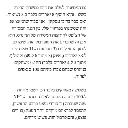
גם הניסיונות לשלב את דיבו במשחק הריצה 
כשלו - והוא הוסיף 8 יארדים בלבד ב-3 נשיאות. 
ואם כבר בדיבו עסקינן - אני סבור שהמאצ'אפ 
הזה שסימנתי בפריוויו שלי, בין הגנת המסירה 
של הצ'יפס להתקפת המסירה של הניינרס, הוא 
אכן זה שהכריע את הסופרבול הזה. שימו לב 
לנתון הבא: לדיבו (3 תפיסות מ-11 טארגטים 
ל-33 יארדים), איוק (3 מתוך 6 ל-49) וקיטל (2 
מתוך 3 ל-4 יארדים בלבד) היו 62 משחקים 
בניינרס שבהם צברו ביניהם 100 סנאפים 
לפחות.
בשלושה משחקים בלבד הם רשמו מתחת 
ל-100 ביחד - ההפסד לאיגלס בגמר ה-NFC 
שנה שעברה (בו פורדי נפצע ברבע הראשון), 
ההפסד לבראונס מוקדם יותר העונה (בו דיבו 
נפצע), והסופרבול הזה. פשוט מדהים.