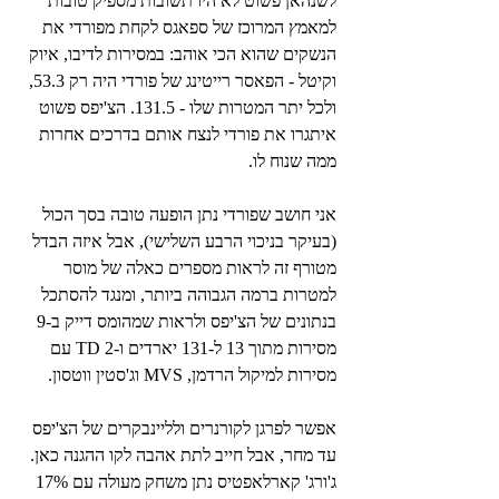
לשנהאן פשוט לא היו תשובות מספיק טובות 
למאמץ המרוכז של ספאגס לקחת מפורדי את 
הנשקים שהוא הכי אוהב: במסירות לדיבו, איוק 
וקיטל - הפאסר רייטינג של פורדי היה רק 53.3, 
ולכל יתר המטרות שלו - 131.5. הצ'יפס פשוט 
איתגרו את פורדי לנצח אותם בדרכים אחרות 
ממה שנוח לו.
אני חושב שפורדי נתן הופעה טובה בסך הכול 
(בעיקר בניכוי הרבע השלישי), אבל איזה הבדל 
מטורף זה לראות מספרים כאלה של מוסר 
למטרות ברמה הגבוהה ביותר, ומנגד להסתכל 
בנתונים של הצ'יפס ולראות שמהומס דייק ב-9 
מסירות מתוך 13 ל-131 יארדים ו-2 TD עם 
מסירות למיקול הרדמן, MVS וג'סטין ווטסון.
אפשר לפרגן לקורנרים ולליינבקרים של הצ'יפס 
עד מחר, אבל חייב לתת אהבה לקו ההגנה כאן. 
ג'ורג' קארלאפטיס נתן משחק מעולה עם 17% 