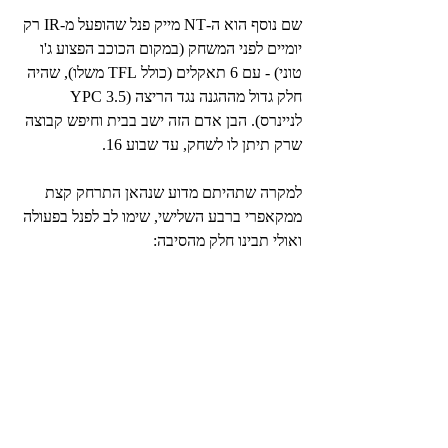
שם נוסף הוא ה-NT מייק פנל שהופעל מ-IR רק 
יומיים לפני המשחק (במקום הכוכב הפצוע ג'ו 
טוני) - עם 6 תאקלים (כולל TFL משלו), שהיה 
חלק גדול מההגנה נגד הריצה (3.5 YPC 
לניינרס). הבן אדם הזה ישב בבית וחיפש קבוצה 
שרק תיתן לו לשחק, עד שבוע 16.
למקרה שתהיתם מדוע שנהאן התרחק קצת 
ממקאפרי ברבע השלישי, שימו לב לפנל בפעולה 
ואולי תבינו חלק מהסיבה: