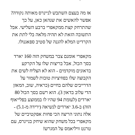
אז מה בעצם השתבש לניינרס מאותה נקודה? 
אפשר להאשים את שנהאן כאן, על כך 
שהתרחק קצת ממקאפרי ברבע השלישי. אבל 
התשובה הזאת לא תהיה מלאה בלי לתת את 
הקרדיט המלא להגנה של סטיב ספאגנולו.
מקאפרי אומנם צבר במשחק הזה 160 יארד 
בסך הכול, אבל בריצות שלו על הקרקע 
בדאונים מוקדמים - הוא לא הצליח לשים את 
הקבוצה שלו בפוזיציות טובות לשמור על 
הדרייבים שלהם בחיים (כראיה, שוב, המאזן 
הדי עלוב בדאון 3). הוא רשם בסך הכול 80 
יארדים (לעומת 94 שהיו לו בממוצע בפלייאוף 
הזה) ב-3.6 יארדים לנשיאה (ירידה מ-5.1) - 
אלה נתוני הריצה הכי פחות אפקטיביים של 
מקאפרי בכל משחק שהוא שיחק בניינרס, עם 
טרנט וויליאמס על המגרש!