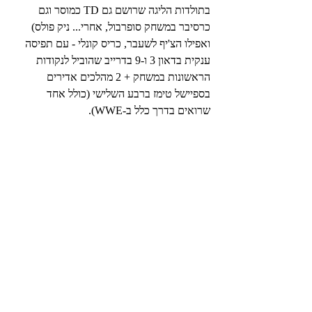
בתולדות הליגה שרושם גם TD כמוסר וגם 
כרסיבר במשחק סופרבול, אחרי... ניק פולס) 
ואפילו הצ'יף לשעבר, כריס קונלי - עם תפיסה 
ענקית בדאון 3 ו-9 בדרייב שהוביל לנקודות 
הראשונות במשחק + 2 מהלכים אדירים 
בספיישל טימז ברבע השלישי (כולל אחד 
שרואים בדרך כלל ב-WWE).