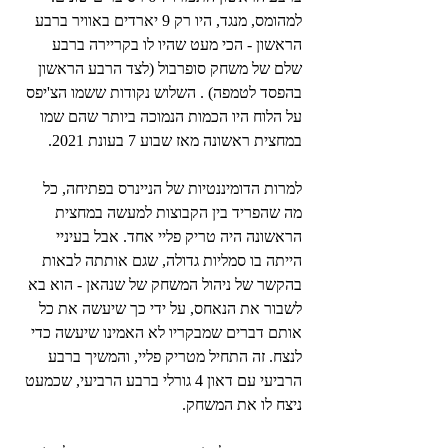
למהומס, מנגד, היו רק 9 יארדים באוויר ברבע 
הראשון - הכי מעט שהיו לו בקריירה ברבע 
שלם של משחק סופרבול (לצד הרבע הראשון 
בהפסד לטמפה) . השלוש נקודות ששמו הצ'יפס 
על הלוח היו הכמות הנמוכה ביותר שהם שמו 
במחצית ראשונה מאז שבוע 7 בעונת 2021. 
למרות הדומיננטיות של הניינרס בפתיחה, כל 
מה שהפריד בין הקבוצות למעשה במחצית 
הראשונה היה טריק פליי אחד. אבל בעיניי 
הייתה בו סמליות גדולה, שגם אותתה לבאות 
בהקשר של ניהול המשחק של שנהאן - הוא בא 
לשבור את הנאחס, על ידי כך שיעשה את כל 
אותם דברים שמבקריו לא האמינו שיעשה כדי 
לנצח. זה התחיל מטריק פליי, והמשיך ברבע 
הרביעי עם דאון 4 גורלי ברבע הרביעי, שכמעט 
ניצח לו את המשחק.