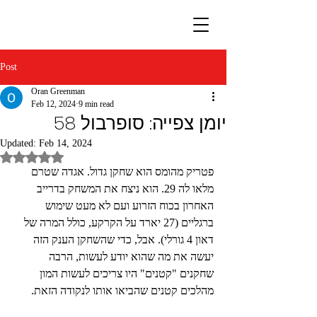
Post
Oran Greenman
Feb 12, 2024
9 min read
יומן צפייה: סופרבול 58
Updated:
Feb 14, 2024
Rated NaN out of 5 stars.
פטריק מהומס הוא שחקן גדול. אגדה שטרם 
מלאו לה 29. הוא ניצח את המשחק בדרייב 
האחרון בכוח הזרוע ועם לא מעט שימוש 
ברגליים (27 יארד על הקרקע, כולל המרה של 
דאון 4 גורלי). אבל, כדי שהשחקן הענק הזה 
יעשה את מה שהוא יודע לעשות, הרבה 
שחקנים "קטנים" היו צריכים לעשות המון 
מהלכים קטנים שהביאו אותו לנקודה הזאת.