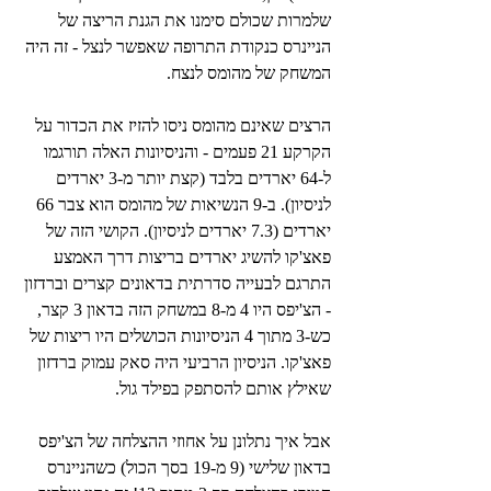
שלמרות שכולם סימנו את הגנת הריצה של 
הניינרס כנקודת התרופה שאפשר לנצל - זה היה 
המשחק של מהומס לנצח.
הרצים שאינם מהומס ניסו להזיז את הכדור על 
הקרקע 21 פעמים - והניסיונות האלה תורגמו 
ל-64 יארדים בלבד (קצת יותר מ-3 יארדים 
לניסיון). ב-9 הנשיאות של מהומס הוא צבר 66 
יארדים (7.3 יארדים לניסיון). הקושי הזה של 
פאצ'קו להשיג יארדים בריצות דרך האמצע 
התרגם לבעייה סדרתית בדאונים קצרים וברדזון 
- הצ'יפס היו 4 מ-8 במשחק הזה בדאון 3 קצר, 
כש-3 מתוך 4 הניסיונות הכושלים היו ריצות של 
פאצ'קו. הניסיון הרביעי היה סאק עמוק ברדזון 
שאילץ אותם להסתפק בפילד גול.
אבל איך נתלונן על אחוזי ההצלחה של הצ'יפס 
בדאון שלישי (9 מ-19 בסך הכול) כשהניינרס 