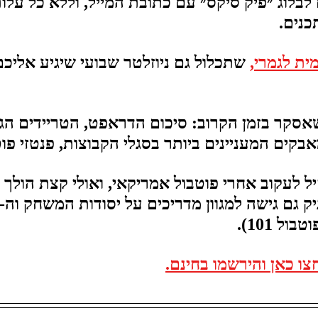
בלוג ״פיק סיקס״ עם כתובת המייל, וללא כל עלות
כנים.
ית לגמרי
,
 שתכלול גם ניוזלטר שבועי שיגיע אליכם 
אסקר בזמן הקרוב: סיכום הדראפט, הטריידים הגד
בקים המעניינים ביותר בסגלי הקבוצות, פנטזי פוטב
 לעקוב אחרי פוטבול אמריקאי, ואולי קצת הולך ל
ול 101).
צו כאן והירשמו בחינם.