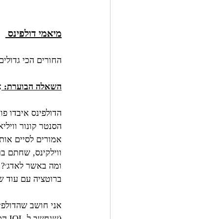
מיאמי דולפינס 
החורים הכי גדולים בסגל: IOL, קורנר, DL,
השאלה הבוערת: 
א
הדולפינס איבדו פ
הסנטר קונור ווילי
ווילקינס, שחתם בר
ומה באשר לאדג׳? 
ברוטציה עם עוד שני
(שנ