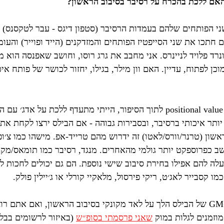
האם ללכת בהכרח על רסיבר בסיבוב הראשון?
י הפותחים שלהם בעמדות הרסיבר (סטפון דיגס - עבר לטקסנס) וה
ם חתכו את שני הסייפטיז הפותחים והמזדקנים (הייד ופוייר) והעו
רד פלויד לניינרס. אני מחבב את גרג רוסו, וחושב שאפנסה הוא מ
ן לפתוח, עדיין. האם וון מילר, בגילו, יחזור לכושר של פותח איכ
ותר איכותי ברסיבר, ובסבירות גבוהה - אם הבילס ירצו לקחת את
אשון (טרנר/וורס/לאטו) זה ידרוש מהם טרייד-אפ. מישהו כמו צ׳ופ ר
 כפרוספקט יותר גולמי מהאחרים. מנגד, רסיבר כמו תומאס/מקונק
לה להם אפילו בחירת סיבוב שישי נוספת. הם גם יכולים לחכות לסו
ו קסבייר לאג׳ט, ריקי פירסול, מלאקיי קורלי או ג׳יילין פולק.
במוק האוהדים, ה-GM של הבילס הלך על לאד מקונקי בסיבוב הראשון, ואם את
וזמנים לגלות במוק 
שאני פרסמתי בסופ״ש
 (באיזור לרשומים בבלוג