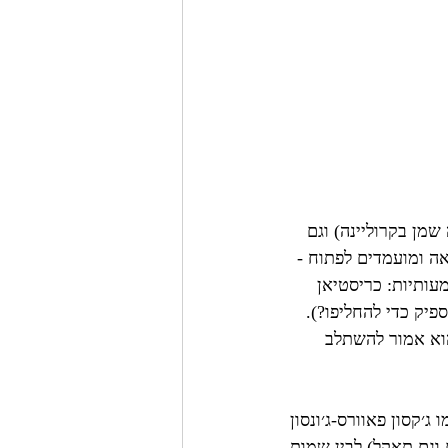
מן בקרוליינה) וגם 
אה ומועמדים לפתוח - 
2 הצרכים הנוספים ניצבות עוד 2 עזיבות משמעותיות: כריסטיאן 
פיק כדי להחליפו?). 
וא אמור להשתלב 
רה מעניינת עם הבחירה ה-21, בין שמות כמו ג׳קסון פאוורס-ג׳ונסון 
ים וגם תאקל) לבין שמות 