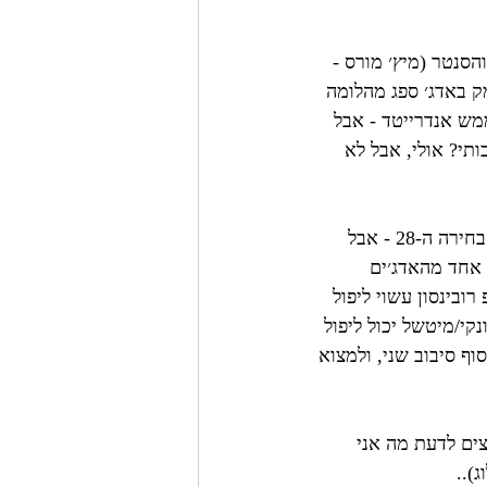
סנטר (מיץ׳ מורס - 
מק באדג׳ ספג מהלומה 
מש אנדרייטד - אבל 
ותי? אולי, אבל לא 
אם משקללים כאן positional value לתוך הסיפור, הייתי מתעדף ללכת על אדג׳ עם הבחירה ה-28 - אבל 
 אחד מהאדג׳ים 
ובינסון עשוי ליפול 
י/מיטשל יכול ליפול 
ף סיבוב שני, ולמצוא 
ם רוצים לדעת מה אני 
)..