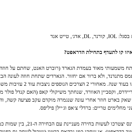
 אדג׳, טייט אנד
יזו קו לתעדף בתחילת הדראפט?
ותח משמעותי מאוד בעמדת הגארד (רוברט האנט, שחתם על חוזה ש
אמס מתנדנד, ולא ברור אם יחזור. הגארדים שתחת חוזה לעונה הב
אמורים לסיים אותו בעוד שנה. מאחורי 
יידרס, וקסביין האוורד, שנחתך משיקולי קאפ (האם קנדל פולר מס
שאק בארט חוזר אחרי עונה שנגמרה מוקדם עקב פציעה קשה, וה
 מחלימים טריים: ברדלי צ׳אפ וג׳יילן פיליפס.
אני חושב שהדולפינס יצטרכו לעשות בחי
חשב ל-IOL הטוב בדראפט), או שחקן כמו גרהאם ברטון (שיכול לשחק גם בפנ