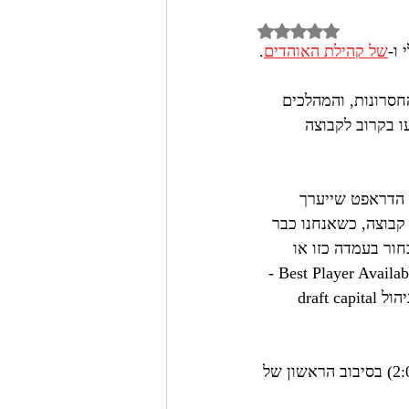
Rated NaN out of 5 st
ו-
של קהילת האוהדים
.
סרונות, והמהלכים 
 בקרוב לקבוצה 
ה להתפקס על הדראפט שייערך 
של כל קבוצה, כשאנחנו כבר 
חור בעמדה כזו או 
אחרת, אצל אחרות זו שאלה של למלא צורך דחוף או ללכת על BPA (טקטיקה של Best Player Available - 
לבחור את השחקן הזמין הטוב ביותר, במנותק מהעמדה), ואצל אחרות זו שאלה של ניהול draft capital 
למרביתן של אותן 32 שאלות נקבל תשובות כבר בלילה שבין חמישי לשישי (25.4, 2:00) בסיבוב הראשון של 