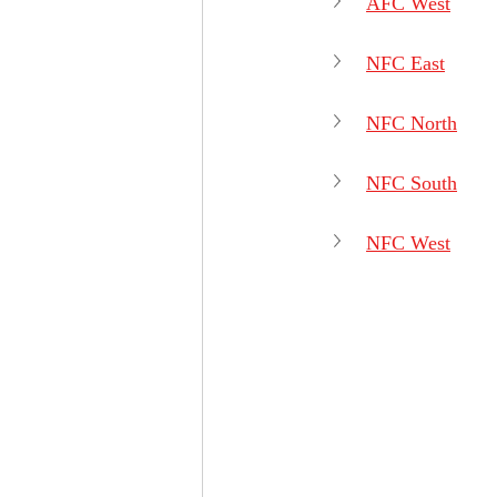
AFC West
NFC East
NFC North
NFC South
NFC West