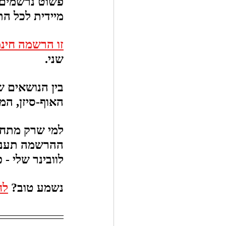
פשוט נרשמים ל
מיידית לכל הת
זו הרשמה חינמ
שני.
בין הנושאים ש
האוף-סיזן, המא
למי שרק מתחיל
לוובינר שלי - פוטב
נשמע טוב? 
לח