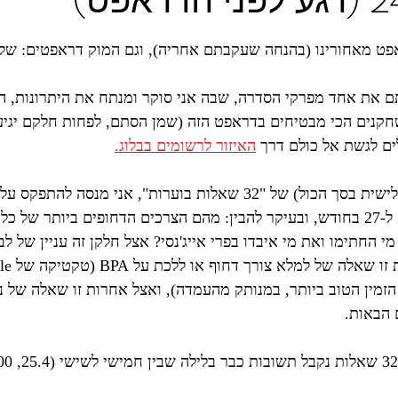
ars.
ט מאחורינו (בהנחה שעקבתם אחריה), וגם המוק דראפטים: שלי 
את אחד מפרקי הסדרה, שבה אני סוקר ומנתח את היתרונות, הח
חקנים הכי מבטיחים בדראפט הזה (שמן הסתם, לפחות חלקם יגיעו
ים לגשת אל כולם דרך 
האיזור לרשומים בבלוג.
בגרסת אפריל (השלישית בסך הכול) של "32 שאלות בוערות", אני מנס
בדטרויט, בין ה-25 ל-27 בחודש, ובעיקר להבין: מהם הצרכים הדחופים ביותר 
מי החתימו ואת מי איבדו בפרי אייג'נסי? אצל חלקן זה עניין של לב
 הבאות.