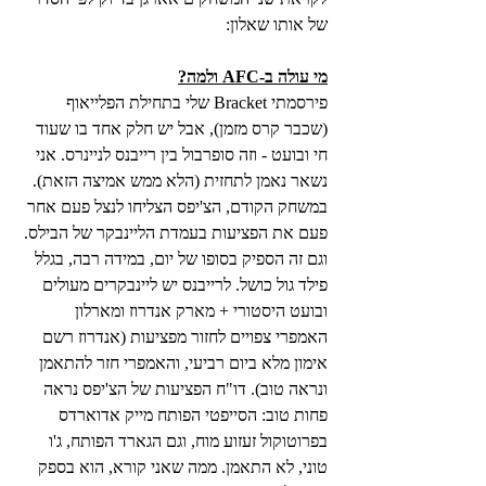
של אותו שאלון:
מי עולה ב-AFC ולמה?
פירסמתי Bracket שלי בתחילת הפלייאוף 
(שכבר קרס מזמן), אבל יש חלק אחד בו שעוד 
חי ובועט - וזה סופרבול בין רייבנס לניינרס. אני 
נשאר נאמן לתחזית (הלא ממש אמיצה הזאת).
במשחק הקודם, הצ'יפס הצליחו לנצל פעם אחר 
פעם את הפציעות בעמדת הליינבקר של הבילס. 
וגם זה הספיק בסופו של יום, במידה רבה, בגלל 
פילד גול כושל. לרייבנס יש ליינבקרים מעולים 
ובועט היסטורי + מארק אנדרוז ומארלון 
האמפרי צפויים לחזור מפציעות (אנדרוז רשם 
אימון מלא ביום רביעי, והאמפרי חזר להתאמן 
ונראה טוב). דו"ח הפציעות של הצ'יפס נראה 
פחות טוב: הסייפטי הפותח מייק אדוארדס 
בפרוטוקול זעזוע מוח, וגם הגארד הפותח, ג'ו 
טוני, לא התאמן. ממה שאני קורא, הוא בספק 