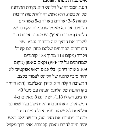
איש/עמדת מפתח: Lions
הגנת המסירה של הליונס היא נקודת התורפה 
של הקבוצה. היא איפשרה להתקפות יריבות 
לפחות 345 יארדים באוויר ב-5 משחקים 
רצופים. אני לא מאמין שבעמדת הקורנר של 
הליונס (מלבד בראנץ') יש מספיק איכות כדי 
לשבור את הרצף הזה בכוחות עצמו. שני 
הקורנרים הפותחים שלהם בחוץ הם קינדל 
וילדור (מקום 114 מתוך 133 קורנרים 
שמדורגים על ידי PFF) וקאם סאטון (מקום 
109 באותו דירוג). בלי פאס-ראש אפקטיבי לא 
יהיה סיכוי להגנה של הליונס לעמוד בקצב. 
התשובה הקלה היא איידן האצ'ינסון (הוא היחיד 
בקו ההגנה של הליונס העונה עם מעל 40 
לחצים, ויש לו 118). יש לו גם 8 סאקים ב-4 
המשחקים האחרונים והוא יתייצב בצד שטרנט 
וויליאמס לא ישמור עליו, אבל הניינרס יהיו 
מוכנים ויתגברו את הצד הזה, כך שהפאס ראש 
יהיה חייב להיות מאמץ קבוצתי. אולי דרך מקניל 