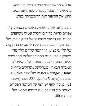
אבל אחרי שקראתי קצת נתונים, אני ממש 
מתקשה להתבצר בעמדה הזאת (אם נשים 
לרגע את הסיפור ואת הרומנטיקה בצד):
כרגע נראה שדיבו ישחק, השמיים בסנטה קלרה 
צפויים להיות בהירים יחסית ונטולי משקעים 
הפעם. וזה דרמטי מבחינתו של ברוק פורדי, מול 
הגנת מסירה מפוקפקת של הליונס. קו ההתקפה 
של הליונס פצוע, קו ההגנה שלהם תלוי מדי 
בשחקן אחד, והגנת המסירה שלהם מהחלשות 
בליגה. בנוסף, לכל הנתונים האלה, שימו לב 
לעובדה הבאה - כשהליונס משחקים מחוץ ל-
Dome, ה-Passer Rating שלו צונח מ-108.9 
בממוצע (מקום 5 בליגה), ל-82 בלבד (מקום 
21). בנוסף, לגוף יש רצף של חמישה הפסדים 
רצופים מול הניינרס, עם רייטינג ממוצע של 
פחות מ-80.