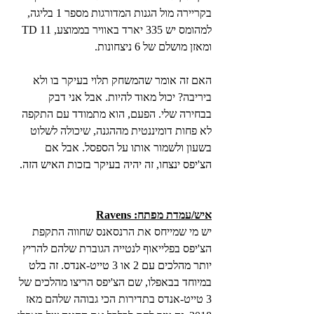
בקריירה מול הגנות המדורגות מספר 1 בליגה, 
למהומס יש 335 יארד באוויר בממוצע, 11 TD 
ומאזן מושלם של 6 ניצחונות. 
האם זה אומר שהמשחק תלוי בעיקר בו ולא 
ביריבה? יכול מאוד להיות. אבל אני דבק 
בבחירה שלי. הפעם, הוא מתמודד עם התקפה 
לא פחות דומיננטית מההגנה, שיכולה לשלוט 
בשעון ולשמור אותו על הספסל. אבל אם 
הצ'יפס ינצחו, זה יהיה בעיקר בזכות האיש הזה. 
איש/עמדת מפתח: Ravens
יש מי שמייחס את הרנסאנס שחווה התקפת 
הצ'יפס בפלייאוף לנטייה הגוברת שלהם להריץ 
יותר מהלכים עם 2 או 3 טייט-אנדס. זה בלט 
במיוחד בבאפלו, שם הצ'יפס הריצו מהלכים של 
3 טייט-אנדס בתדירות הכי גבוהה שלהם מאז 