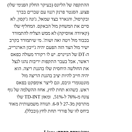
ההתקפה של הליונס (בעיקר החלק הפנימי שלו) 
פצוע. הסנטר פרנק רגנוו עם שברים בברך 
ובקרסול, והגארד בצד שמאל, ג'ונה ג'קסון, לא 
סיים את המשחק מול הבאקס. המחליף שלו 
(קאיודה אווסיקה) לא ממש הצליח להתמודד 
בכבוד מול ויטה ואה ושות'. מי שיתמודד בקרב 
ישיר מול הצד הזה הפעם יהיה ג'ייבון הארגרייב, 
ה-DT של הניינרס. יש לו רקורד מעולה כפאס 
ראשר, אבל בעבר התקפות יריבות נהגו לנצל 
את החולשה היחסית שלו בהגנת ריצה. הוא 
יהיה חייב להיות יציב בהגנת הריצה מול 
מונטגומרי וגיבס, וגם לייצר אימפקט בפאס 
ראש. כשהוא תחת לחץ, אחוז ההשלמה של גוף 
צונח מ-76% ל-51%,  ומאזן TD-INT שלו 
מתרסק מ27-3 ל 6-9. תנודה משמעותית מאוד 
ביחס לזו של פורדי תחת לחץ (ובכלל).