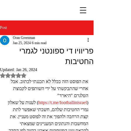
Post
Oran Greenman
Jan 25, 2024
6 min read
פריוויו די ספונטני לגמרי
החטיבות
Updated:
Jan 26, 2024
Rated NaN out of 5 stars.
את הפוסט הזה בכלל לא תכננתי לכתוב. אבל 
אחרי שהתבקשתי על ידי השותפים לקבוצת 
הטלגרם "היארד" 
(
https://t.me/footballinisrael
) לענות על שאלון 
גמרי החטיבות שלהם, חשבתי שאפשר לתת 
קצת הרחבה ולהפוך את זה לפוסט מעניין. את 
המחשבות והנתונים המעניינים שמצאתי 
לקראת שני המשחקים אארגן בדיוק לפי הסדר 