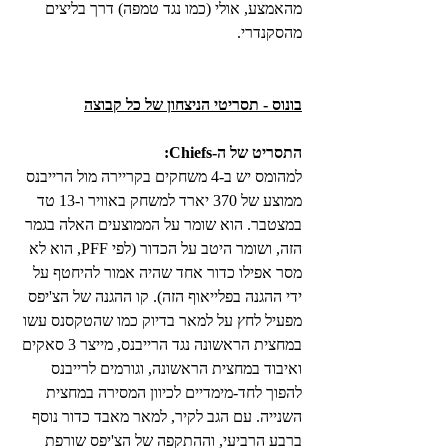
מהאמצע, אולי (כמו נגד טמפה) דרך בליצים 
מהסקנדרי. 
בונוס - תסריטי הניצחון של כל קבוצה
התסריט של ה-Chiefs:
למהומס יש ב-4 משחקים בקריירה מול הרייבנס 
ממוצע של 370 יארד למשחק באוויר ו-13 טד 
במצטבר. הוא שומר על הממוצעים האלה בגמר 
הזה, ושומר היטב על הכדור (לפי PFF, הוא לא 
מסר אפילו כדור אחד שהיה אמור להיחטף על 
ידי ההגנה בפלייאוף הזה). קו ההגנה של הצ'יפס 
מפעיל לחץ על למאר בדיוק כמו שהטקסנס עשו 
במחצית הראשונה נגד הרייבנס, מייצר 3 סאקים 
ואיבוד במחצית הראשונה, וגורמים לרייבנס 
להפוך לחד-מימדיים לכיוון המסירה במחצית 
השנייה. עם הגב לקיר, למאר מאבד כדור נוסף 
ברבע הרביעי, וההתקפה של הצ'יפס שורפת 