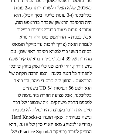
עוד באסט דראפט לאוסף - עם הבחירה ה-15 
ב-2016, שלא הצליח לשרוד יותר מ-2 עונות 
בקליבלנד (ו-3 עונות בליגה, בסך הכול). הוא 
היה הרסיבר הראשון שנבחר בדראפט הזה, 
אחרי 3 עונות מאוד פרודוקטיביות בביילור. 
אבל, בכנות -  הדראפט כולו היה די נורא 
לעמדה הזאת (צריך לחכות עד מייקל תומאס 
בסיבוב השני כדי למצוא רסיבר ראוי שם). עם 
מהירות של 4.39 בקומביין, הבראונס קיוו שלצד 
ג׳וש גורדון, יהיו להם שני כלי נשק בחוץ שיוכלו 
להפחיד כל הגנה בליגה - וכמו הרבה תקוות של 
הבראונס - החזון הזה קרס די מהר, ודי כואב. 
הוא רשם 56 תפיסות ו-5 TD בשנתיים 
בקליבלנד, אבל פציעה חוזרת ביד גרמה לו 
לפספס הרבה משחקים. מה שבסופו של דבר 
סיים את דרכו בקבוצה, היו יכולת לא עקבית 
וגישה בעייתית, שאף תועדו ב-Hard Knocks 
(בוידיאו למטה). מאז האוף-סיזן של 2018, הוא 
הספיק לעבור (בעיקר ב-Practice Squad) של 