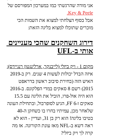
אני מודה שהרגשתי כמו במערכון המפורסם של 
Key & Peele.
אבל בסוף הצלחתי למצוא את השמות הכי 
מוכרים שתוכלו למצוא בליגה הזאת:
דירוג השחקנים שהכי מעניינים 
אותי ב-UFL
מקום 1 - ויק ביזלי (לייבנקר, ארלינגטון רנגיידס):
איזה הבדל יכולות לעשות 4 שנים. רק ב-2019 
האיש הזה (בחירת סיבוב ראשון בדראפט 
2015) רשם 8 סאקים במדי הפלקונס. ב-2016 
הוא היה אול-פרו, הוביל את הליגה עם 15.5 
סאקים ו-6 FF, הגיע לסופרבול, ובתחילת העונה 
שלאחר מכן, עמיתיו בחרו בו כשחקן ה-40 
בטיבו בליגה! הוא רק בן 31, ועדיין - הוא לא 
ראה דשא ב-NFL מאז עונת הקורונה. אז מה 
קרה לך ויק ביזלי?