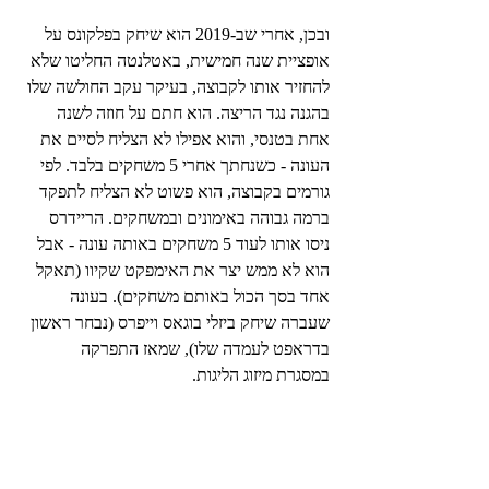
ובכן, אחרי שב-2019 הוא שיחק בפלקונס על 
אופציית שנה חמישית, באטלנטה החליטו שלא 
להחזיר אותו לקבוצה, בעיקר עקב החולשה שלו 
בהגנה נגד הריצה. הוא חתם על חוזה לשנה 
אחת בטנסי, והוא אפילו לא הצליח לסיים את 
העונה - כשנחתך אחרי 5 משחקים בלבד. לפי 
גורמים בקבוצה, הוא פשוט לא הצליח לתפקד 
ברמה גבוהה באימונים ובמשחקים. הריידרס 
ניסו אותו לעוד 5 משחקים באותה עונה - אבל 
הוא לא ממש יצר את האימפקט שקיוו (תאקל 
אחד בסך הכול באותם משחקים). בעונה 
שעברה שיחק ביזלי בוגאס וייפרס (נבחר ראשון 
בדראפט לעמדה שלו), שמאז התפרקה 
במסגרת מיזוג הליגות.