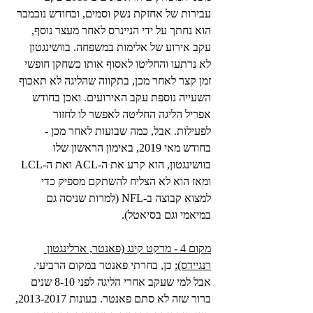
עבירות של אחזקת נשק וסמים, ובחודש נובמבר 
הוא נחתך על ידי הניינרס לאחר מעצר נוסף, 
עקב אירוע של אלימות במשפחה. בוושינגטון 
לא נרתעו והחליטו לאסוף אותו כשחקן חופשי 
זמן קצר לאחר מכן, בתקווה שהליגה לא תאכוף 
השעייה נוספת עקב האירועים. ואכן בחודש 
אפריל הליגה החליטה לאפשר לו לחזור 
לפעילות. אבל, כמה שבועות לאחר מכן - 
בחודש מאי 2019, באימון הראשון שלו 
בוושינגטון, הוא קרע את ה-ACL ואת ה-LCL 
ומאז הוא לא הצליח להשתקם מספיק כדי 
למצוא קבוצה ב-NFL (למרות שניסה גם 
במיאמי וגם בסיאטל).
מקום 4 - מרקט קינג (פאנטר, ארלינגטון 
רנגיידס):
 כן, בחרתי פאנטר במקום הרביעי. 
אבל למי שעקב אחרי הליגה לפני 8-10 שנים 
ברור שזה לא סתם פאנטר. בעונות 2013-2017, 