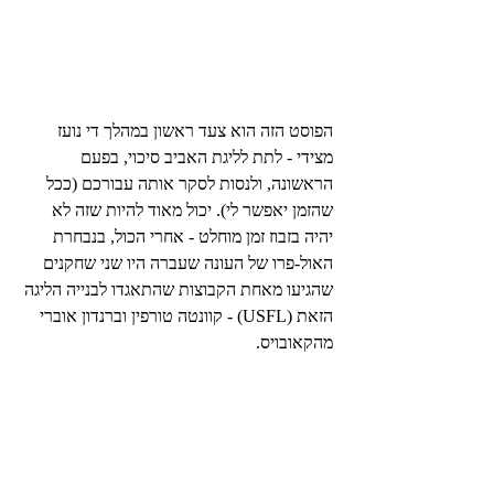
הפוסט הזה הוא צעד ראשון במהלך די נועז 
מצידי - לתת לליגת האביב סיכוי, בפעם 
הראשונה, ולנסות לסקר אותה עבורכם (ככל 
שהזמן יאפשר לי). יכול מאוד להיות שזה לא 
יהיה בזבוז זמן מוחלט - אחרי הכול, בנבחרת 
האול-פרו של העונה שעברה היו שני שחקנים 
שהגיעו מאחת הקבוצות שהתאגדו לבנייה הליגה 
הזאת (USFL) - קוונטה טורפין וברנדון אוברי 
מהקאובויס.