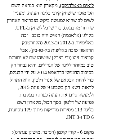
לואיס באטלהוקס):
 מקארון הוא כנראה השם 
הכי מוכר שישחק קיובי בליגה העונה. ומעניין 
לשים לב שהוא למעשה ביקש בפברואר האחרון 
שחרור מהבנגלס, כדי שיוכל לשחק ב-UFL. 
בקולג׳ (אלאבמה) האיש היה כוכב - זכה 
באליפויות ב-2012 וב-2013 (הקוורטבק 
הראשון שזכה באליפות בק-טו-בק). אבל 
קבוצות זיהו (ודי בצדק) שמשהו שם לא יתורגם 
טוב במיוחד לליגה של הגדולים, והוא נבחר רק 
בסיבוב החמישי בדראפט 2014 על ידי הבנגלס, 
כדי להיות הבקאפ של אנדי דלטון. הוא התחיל 
לראות דשא רק בשבוע 9 של עונת 2015, 
ולמעשה סיים את העונה כפותח בעקבות 
פציעה של דלטון. בסך הכול, מקארון רשם 
בליגה 113 מסירות מדויקות מתוך 179 ניסיונות, 
6 TD ו-3 INT.
מקום 6 - קורי קולמן (רסיבר, מישיגן פנתרס):