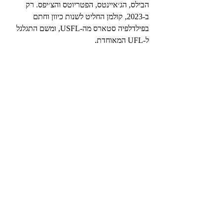
הבילס, הג׳איינטס, הפטריוטס והצ׳יפס. רק 
ב-2023, קולמן החליט לשנות כיוון וחתם 
בפילדלפיה סטארס מה-USFL, ומשם התגלגל 
ל-UFL המאוחדת.