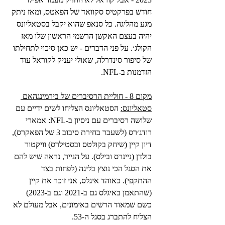
חודש בפרקטיס סקוואד של הפאטס, ומאז ניתק 
מגע מהליגה. כל סנאפ שהוא יקבל בסטאליונס 
יהיה בעצם האקשן הרשמי הראשון שלו מאז 
הקולג׳. על פני הדברים - יש כאן סיכוי לתחילתו 
של סיפור סינדרלה, שאולי יעניק לקוראל עוד 
הזדמנות ב-NFL.
מקום 8 - חוליית הרסיברים של בירמינגהאם 
סטאליונס:
 הסטאליונס הצליחו לשים ידיים עם 
שלושה רסיברים עם ניסיון ב-NFL: אמארי 
רודג׳רס (לשעבר בחירת סיבוב 3 של הפאקרס), 
דיון קיין (שיחק בקולטס ובסטילרס) וויקטור 
בולדן (ניינרס ובילס). על הנייר, נראה שיש להם 
את הסגל הכי נוצץ בליגה (לפחות בצד 
ההתקפי). כאוהד איגלס, אני זוכר את קיין 
(שהתאמן באיגלס גם ב-2021 וגם ב-2023) 
כשם שמאוד הרשים באימונים, אבל מעולם לא 
הצליח להתברג בסגל ה-53.