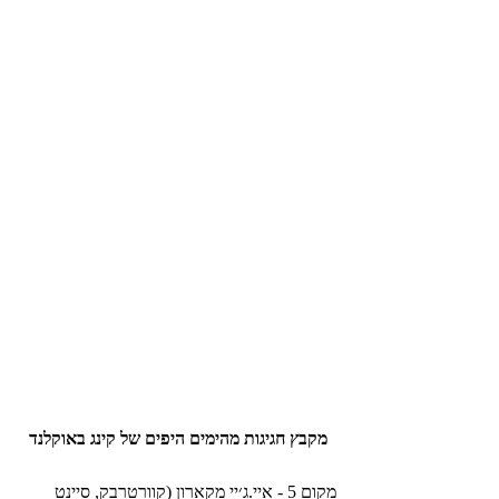
מקבץ חגיגות מהימים היפים של קינג באוקלנד
מקום 5 - איי.ג׳יי מקארון (קוורטרבק, סיינט 