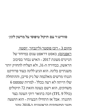
סוורינג׳ר עם תיקול טיפוסי על מרשון לינץ׳
מקום 3 - רובן פוסטר (ליינבקר, יוסטון 
ראפנקס):
 באסט דראפט עגום במיוחד של 
הניינרס מעונת 2017 - האיש נבחר בסיבוב 
הראשון, בבחירה ה-31, ולא הצליח להחזיק יותר 
משנתיים בליגה. הוא הגיע לליגה כעוד פרודקט 
הגנתי מרשים מאלבמה של ניק סייבן, וההתחלה 
שלו הייתה לא רעה בכלל - למרות שפספס 6 
משחקים, הוא רשם בעונה הזאת 72 תיקולים 
(כולל 9 TFL) וזכה בתואר רוקי העונה בצד 
ההגנתי. אבל אז התחילו הבעיות - הוא הושעה 
משני המשחקים הראשונים ב-2018 עקב 