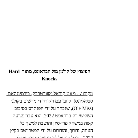
הפיצוץ של קולמן מול הבראונס, מתוך Hard 
Knocks
מקום 7 - מאט קוראל (קוורטרבק, בירמינגהאם 
סטאליונס):
 קיובי עם רקורד די מרשים בקולג׳ 
(Ole-Miss), שנבחר על ידי הפנתרס בסיבוב 
השלישי רק בדראפט 2022. הוא עבר פציעה 
קשה במשחק פרי-סיזן והושבת למשך כל 
העונה, נחתך, והוחתם על ידי הפטריוטס בקיץ 
2023 - אבל קוראל לא החזיק מעמד אפילו 