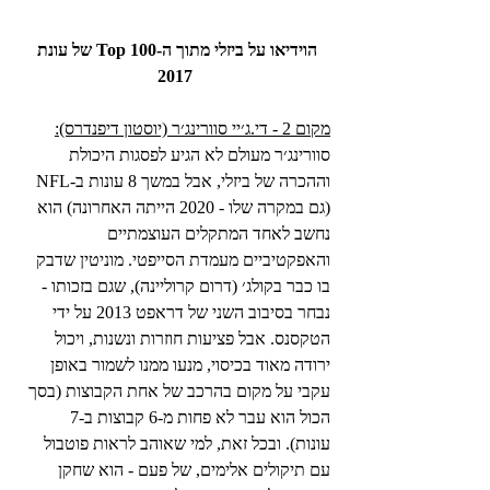
הוידיאו על ביזלי מתוך ה-Top 100 של עונת 
2017
מקום 2 - די.ג׳יי סוורינג׳ר (יוסטון דיפנדרס):
סוורינג׳ר מעולם לא הגיע לפסגות היכולת 
וההכרה של ביזלי, אבל במשך 8 עונות ב-NFL 
(גם במקרה שלו - 2020 הייתה האחרונה) הוא 
נחשב לאחד המתקלים העוצמתיים 
והאפקטיביים מעמדת הסייפטי. מוניטין שדבק 
בו כבר בקולג׳ (דרום קרוליינה), שגם בזכותו - 
נבחר בסיבוב השני של דראפט 2013 על ידי 
הטקסנס. אבל פציעות חוזרות ונשנות, ויכול 
ירודה מאוד בכיסוי, מנעו ממנו לשמור באופן 
עקבי על מקום בהרכב של אחת הקבוצות (בסך 
הכול הוא עבר לא פחות מ-6 קבוצות ב-7 
עונות). ובכל זאת, למי שאוהב לראות פוטבול 
עם תיקולים אלימים, של פעם - הוא שחקן 