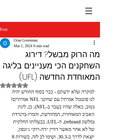
Post
Oran Greenman
Mar 1, 2024
6 min read
מה הרוק מבשל? דירוג
השחקנים הכי מעניינים בליגה
המאוחדת החדשה (UFL)
Rated NaN out of 5 stars.
למקרה שלא ידעתם - כבר בסוף החודש יהיה 
לנו פוטבול אמיתי! עם שחקני NFL אמיתיים! 
(טוב, כאלה שהיו בעבר ב-NFL). כן, ליגת 
האביב המאוחדת, המחודשת, והמרו-ברנדדת 
(מלשון rebrand), ה-UFL, בבעלותו החלקית 
של לא אחר מאשר דוויין ״דה-רוק״ ג׳ונסון, 
יוצאת לדרך ב-30.3. ושימו לב לזה, בשורות 8 