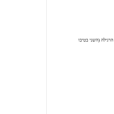
ה היסטורית בחסימה לריצה, עם ציון PFF של 95.1 בעונה הרגילה (השני בטיבו 