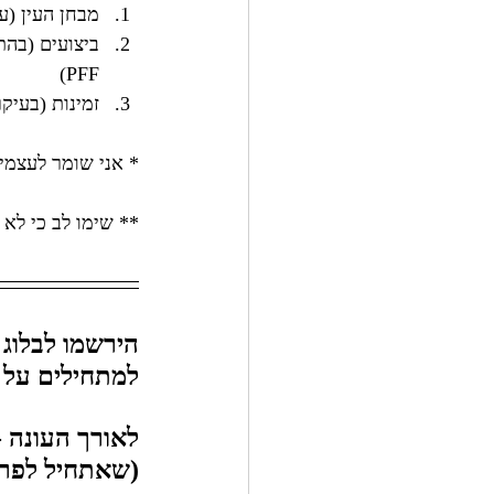
מבחן העין (ע
ביצועים (בהת
PFF)
זמינות (בעיק
* אני שומר לעצמי 
** שימו לב כי לא 
הירשמו לבלוג ש
למתחילים על המשחק וה-NFL,
לאורך העונה -
(שאתחיל לפרסם