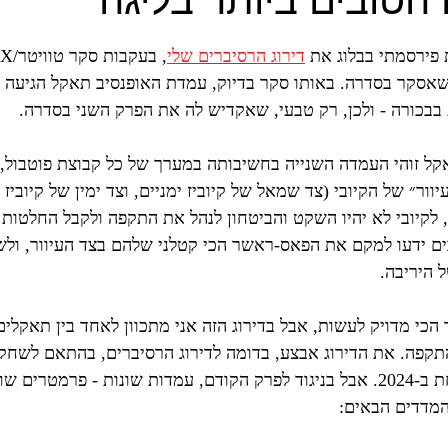
הטובים ביותר בליגה
ars.
 פירסמתי בבלוג את 
דירוג הרסיברים שלי
סקר בסדרה. באותו סקר בדיוק, עמדת האופנסיב תאקל הגיעה למ
 בבכורה - ולכן, רק טבעי, שאקדיש לה את הפרק השני בסדרה.
אקל זוהי העמדה השנייה בחשיבותה במערך של כל קבוצת פוטבול, 
וור״ של הקיובי (צד שמאל של קיוביז ימניים, וצד ימין של קיוביז
 לקיובי לא יהיו השקט והביטחון לנהל את התקפה ולקבל החלטות 
ים ידעו למקם את הפאס-ראשר הכי קטלני שלהם בצד העיוור, ולש
היריבה.
 הכי מדויק לעשות, אבל בדירוג הזה אני מתכוון לאחד בין תאקל
התקפה. את הדירוג אבצע, בדומה לדירוג הרסיברים, בהתאם לשחקנ
לבנות קבוצה מנצחת ב-2024. אבל בניגוד לפרק הקודם, עמדות שונות - פרמט
מדדים הבאים: