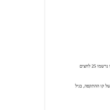
בחסימה למסירה הוא היה פחות אפקטיבי (ציון 79.2 - ה-16 בטיבו בליגה), כשלחובתו נרשמו 25 לחצים 
ל קו ההתקפה, בגיל 