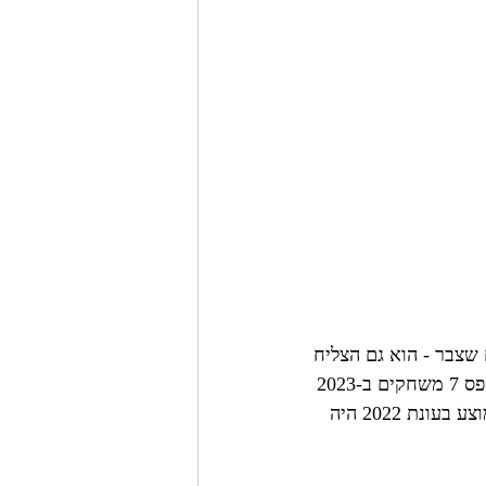
שצבר - הוא גם הצליח 
להשתפר בעקביות בין עונת הרוקי לעונה השלישית שלו, ואם הוא לא היה נפצע ומפספס 7 משחקים ב-2023 
- הוא היה צפוי להגדיל שוב את כמות היארדים שלו לעונה (במשחקים ששיחק - הממוצע בעונת 2022 היה 