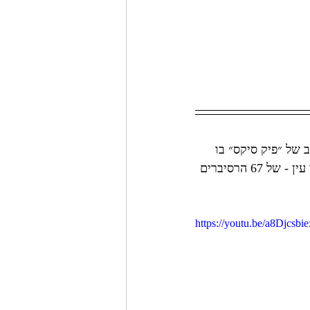
 של ״פיק סיקס״ בו 
עשיתי דירוג ספונטני למדי, שמבוסס בעיקר על אמונות קדומות, תחושות בטן ומבחני עין - של 67 הרסיברים 
https://youtu.be/a8Djcsbie