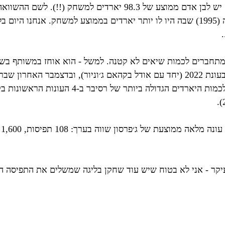
בסך הכול בקריירה יש לבן אדם ממוצע של 98.3 יארדים למשחק (!!
עונה אחת בקריירה (1995) שבה היו לו יותר יארדים בממוצע למשחק. אנחנו ה
.
יארד בעונה עם 7 בעונת 2022 (יחד עם אודל בקהאם ג׳וניור), ובדצמבר האח
של מייקל תומאס לכמות היארדים הגדולה ביותר של
עיקר - אני לא בטוח שיש עוד שחקן בליגה שמשלים את התפיסה ה