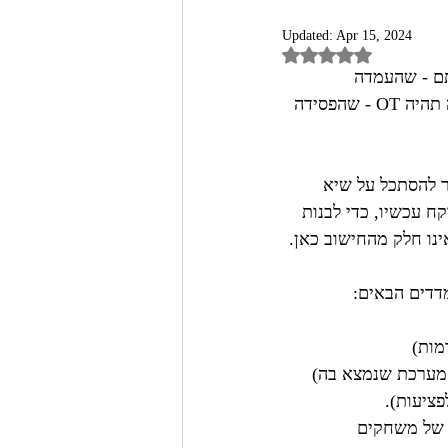
Updated:
Apr 15, 2024
Rated NaN out of 5 st
תם - שהעמדה 
הראשונה שאייצר עבורה היררכיה בפגרה הזאת, תהיה עמדת הרסיבר (העמדה הבאה תהיה OT - שהפסידה 
ר להסתכל על שיא 
ח עכשיו, כדי לבנות 
מות)
המערכת שנמצא בה)
ציעות).
 של משחקים 