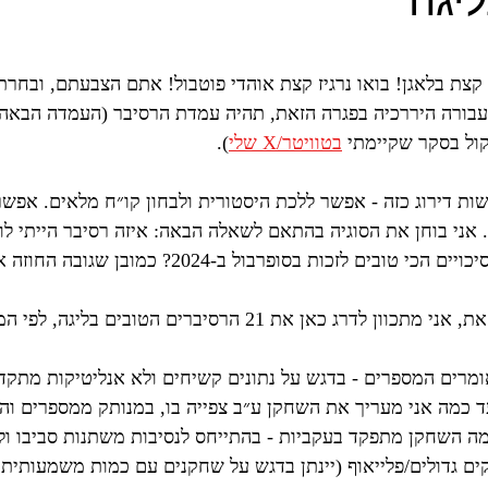
ליגה
ars.
 קצת בלאגן! בואו נרגיז קצת אוהדי פוטבול! אתם הצבעתם, ובחר
ול בסקר שקיימתי 
בטוויטר/X שלי
).
שות דירוג כזה - אפשר ללכת היסטורית ולבחון קו״ח מלאים. אפש
אני בוחן את הסוגיה בהתאם לשאלה הבאה: איזה רסיבר הייתי לוק
ם לזכות בסופרבול ב-2024? כמובן שגובה החוזה אינו חלק מהחישוב כאן.
ג כאן את 21 הרסיברים הטובים בליגה, לפי המדדים הבאים:
מרים המספרים - בדגש על נתונים קשיחים ולא אנליטיקות מתקד
ד כמה אני מעריך את השחקן ע״ב צפייה בו, במנותק ממספרים ו
מה השחקן מתפקד בעקביות - בהתייחס לנסיבות משתנות סביבו ולפ
ם גדולים/פלייאוף (יינתן בדגש על שחקנים עם כמות משמעותית