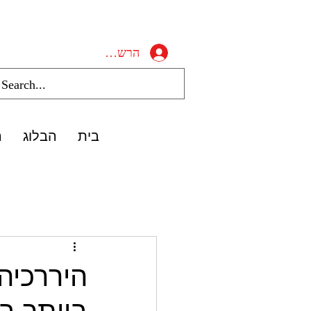
הרשמה/התחברות
בית
הבלוג
ה
היררכיה 