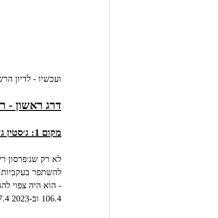
ועכשיו - לדיון הרש
דרג ראשון - רסיברים Elite (תקרת 
מקום 1: ג׳סטין ג׳פרסון, מינסוטה ויקינגס 
לא רק שג׳פרסון ר
106.4 וב-2023 107.4).