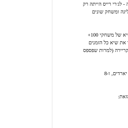
). לשם ההשוואה - לג׳רי רייס הייתה רק 
יום בליגה ומשחק שונים 
הנתונים האלה גם מתחברים לכמות שיאים לא קטנה. למשל - הוא אוחז במשותף בשיא של משחקי 100+ 
רון שבר את שיא כל הזמנים 
 רסיבר ב-4 העונות הראשונות בקריירה (למרות שפספס 
בשורה התחתונה - עונה מלאה ממוצעת של ג׳פרסון שווה בערך: 108 תפיסות, 1,600 יארדים, ו-8 
זאת: