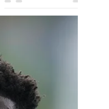
לפרופורציות
אם שבוע 1 ב-NFL הוא "השקרן הגדול" - אז גלאי האמת
הכי טוב הוא לא אחר מאשר שבוע 2. במשחקים מסוימים
(איגלס-קאובויס, בראונס-בנגלס ואחרים)...