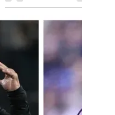
Oran Greenman
Dec 5, 2024
12 min read
פריוויו שבוע 14: ביי-ביי, ביי
שבוע 14 הוא האחרון העונה שבו קבוצות יהיו בשבוע ביי,
וישנן הפעם 6 שכאלו (ברונקוס, קולטס, פטריוטס,
קומנדרס, רייבנס וטקסנס). ישנן קבוצות...